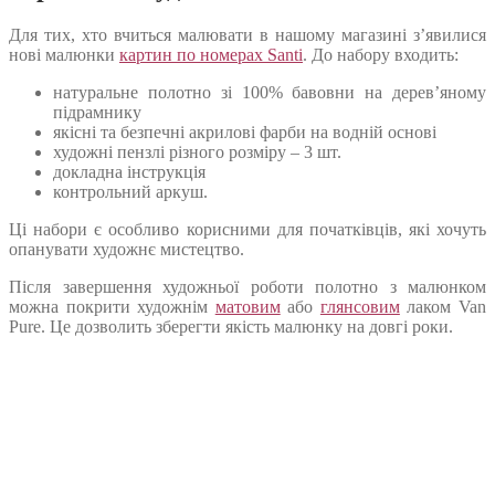
Для тих, хто вчиться малювати в нашому магазині з’явилися
нові малюнки
картин по номерах Santi
. До набору входить:
натуральне полотно зі 100% бавовни на дерев’яному
підрамнику
якісні та безпечні акрилові фарби на водній основі
художні пензлі різного розміру – 3 шт.
докладна інструкція
контрольний аркуш.
Ці набори є особливо корисними для початківців, які хочуть
опанувати художнє мистецтво.
Після завершення художньої роботи полотно з малюнком
можна покрити художнім
матовим
або
глянсовим
лаком Van
Pure. Це дозволить зберегти якість малюнку на довгі роки.