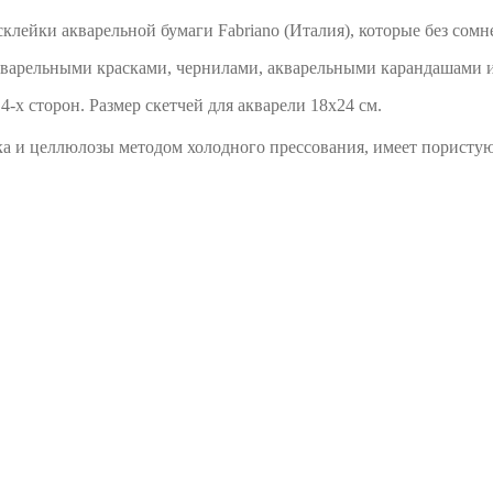
лейки акварельной бумаги Fabriano (Италия), которые без сомне
акварельными красками, чернилами, акварельными карандашами 
-х сторон. Размер скетчей для акварели 18х24 см.
ка и целлюлозы методом холодного прессования, имеет пористу