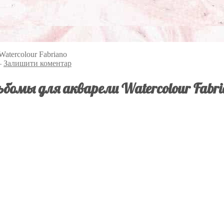
atercolour Fabriano
—
Залишити коментар
бомы для акварели Watercolour Fabr