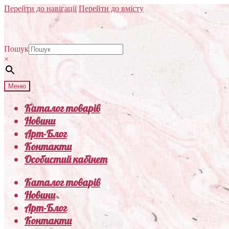
Перейти до навігації
Перейти до вмісту
Пошук
×
Меню
Каталог товарів
Новини
Арт-Блог
Контакти
Особистий кабінет
Каталог товарів
Новини
Арт-Блог
Контакти