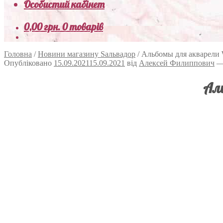
Особистий кабінет
0,00
грн.
0 товарів
Головна
/
Новини магазину Sальвадор
/
Альбомы для акварели W
Опубліковано
15.09.2021
15.09.2021
від
Алексей Филиппович
Аль