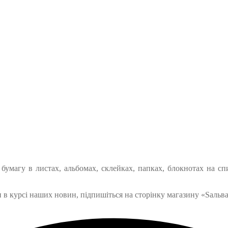
умагу в листах, альбомах, склейках, папках, блокнотах на сп
 в курсі наших новин, підпишіться на сторінку магазину «Sальв