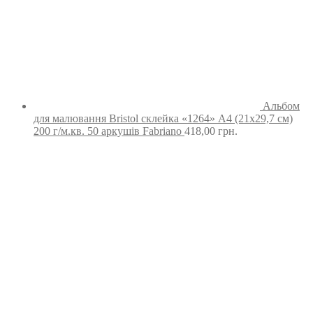
Альбом
для малювання Bristol склейка «1264» А4 (21х29,7 см)
200 г/м.кв. 50 аркушів Fabriano
418,00
грн.