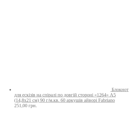
Блокнот
для ескізів на спіралі по довгій стороні «1264» А5
(14,8х21 см) 90 г/м.кв. 60 аркушів айворі Fabriano
251,00
грн.