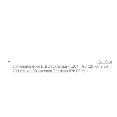
Альбом
для малювання Bristol склейка «1264» А3 (29,7х42 см)
200 г/м.кв. 50 аркушів Fabriano
828,00
грн.