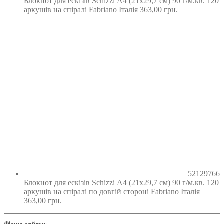
Блокнот для ескізів Schizzi А4 (21х29,7 см) 90 г/м.кв. 120
аркушів на спіралі Fabriano Італія
363,00
грн.
52129766
Блокнот для ескізів Schizzi А4 (21х29,7 см) 90 г/м.кв. 120
аркушів на спіралі по довгій стороні Fabriano Італія
363,00
грн.