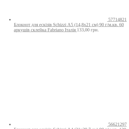
57714821
Блокнот для ескізів Schizzi А5 (14,8х21 см) 90 г/м.кв. 60
аркушів склейка Fabriano Італія
133,00
грн.
56621297