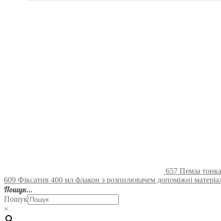
657 Пемза тонка
609 Фіксатив 400 мл флакон з розпилювачем допоміжні матеріали
Пошук…
Пошук
×