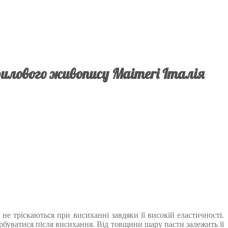
илового живопису Maimeri Італія
 не тріскаються при висиханні завдяки її високій еластичності.
рбуватися після висихання. Від товщини шару пасти залежить її