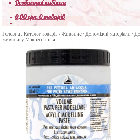
Особистий кабінет
0,00
грн.
0 товарів
Головна
/
Каталог товарів
/
Живопис
/
Допоміжні матеріали
/
До
живопису Maimeri Італія