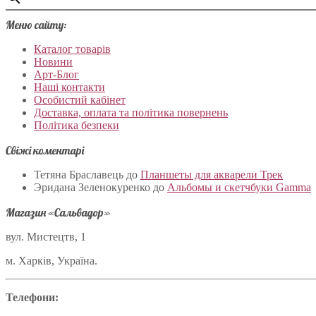
Меню сайту:
Каталог товарів
Новини
Арт-Блог
Наші контакти
Особистий кабінет
Доставка, оплата та політика повернень
Політика безпеки
Свіжі коментарі
Тетяна Браславець
до
Планшеты для акварели Трек
Эридана Зеленокуренко
до
Альбомы и скетчбуки Gamma
Магазин «Сальвадор»
вул. Мистецтв, 1
м. Харків, Україна.
Телефони: