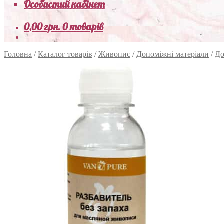
Особистий кабінет
0,00
грн.
0 товарів
Головна
/
Каталог товарів
/
Живопис
/
Допоміжні матеріали
/
До