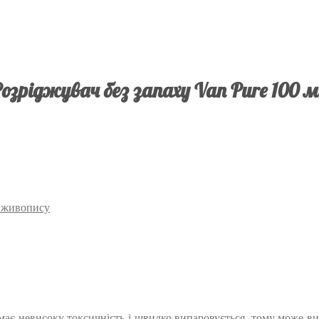
озріджувач без запаху Van Pure 100 
о живопису
, має невисоку токсичність і швидко випаровується, тому може 