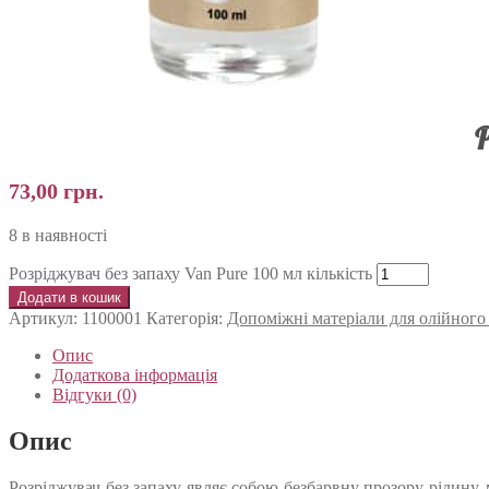
Р
73,00
грн.
8 в наявності
Розріджувач без запаху Van Pure 100 мл кількість
Додати в кошик
Артикул:
1100001
Категорія:
Допоміжні матеріали для олійног
Опис
Додаткова інформація
Відгуки (0)
Опис
Розріджувач без запаху являє собою безбарвну прозору рідину