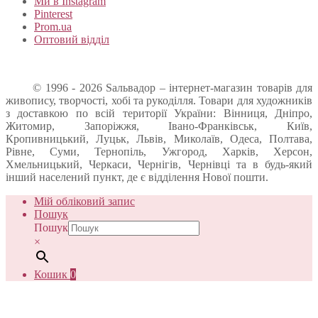
Ми в Instagram
Pinterest
Prom.ua
Оптовий відділ
© 1996 - 2026 Sальвадор – інтернет-магазин товарів для
живопису, творчості, хобі та рукоділля. Товари для художників
з доставкою по всій території України: Вінниця, Дніпро,
Житомир, Запоріжжя, Івано-Франківськ, Київ,
Кропивницький, Луцьк, Львів, Миколаїв, Одеса, Полтава,
Рівне, Суми, Тернопіль, Ужгород, Харків, Херсон,
Хмельницький, Черкаси, Чернігів, Чернівці та в будь-який
інший населений пункт, де є відділення Нової пошти.
Мій обліковий запис
Пошук
Пошук
×
Кошик
0