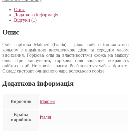
Опис
Додаткова інформація
Відгуки (1)
Опис
Олія горіхова Maimeri (Італія) – рідка олія світло-жовтого
кольору з відмінною висушуючою дією та середнім часом
висихання. Горіхова олія за властивостями схожа на макову
олія. При змішуванні, горіхова олія збільшує яскравість
олійних фарб. Не жовтіє з часом. Розбавляється уайт-спіритом.
Склад: екстракт очищеного ядра волоського горіха.
Додаткова інформація
Виробник
Maimeri
Країна
Італія
виробник