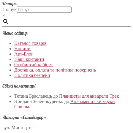
Пошук…
Пошук
×
Меню сайту:
Каталог товарів
Новини
Арт-Блог
Наші контакти
Особистий кабінет
Доставка, оплата та політика повернень
Політика безпеки
Свіжі коментарі
Тетяна Браславець
до
Планшеты для акварели Трек
Эридана Зеленокуренко
до
Альбомы и скетчбуки
Gamma
Магазин «Сальвадор»
вул. Мистецтв, 1