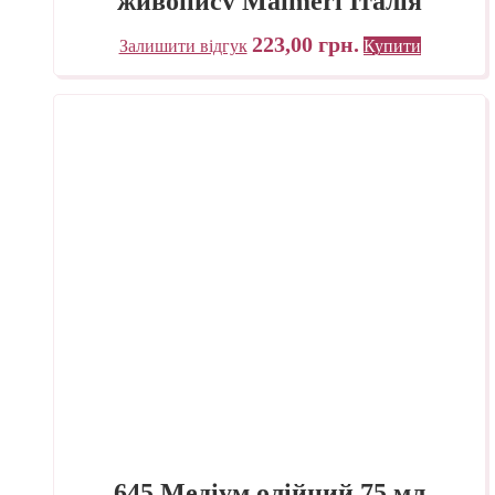
живопису Maimeri Італія
223,00
грн.
Залишити відгук
Купити
645 Медіум олійний 75 мл