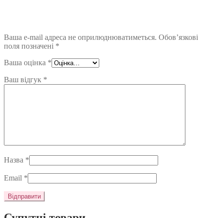
Ваша e-mail адреса не оприлюднюватиметься.
Обов’язкові
поля позначені
*
Ваша оцінка
*
Ваш відгук
*
Назва
*
Email
*
Супутні товари