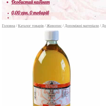
Особистий кабінет
0,00
грн.
0 товарів
Головна
/
Каталог товарів
/
Живопис
/
Допоміжні матеріали
/
До