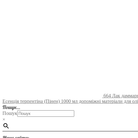
664 Лак даммарн
Есенція терпентіна (Пінен) 1000 мл допоміжні матеріали для ол
Пошук…
Пошук
×
Меню сайту: