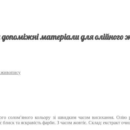
 допоміжні матеріали для олійного 
о живопису
равого солом’яного кольору зі швидким часом висихання. Олію
є блиск та яскравість фарби. З часом жовтіє. Склад: екстракт оч