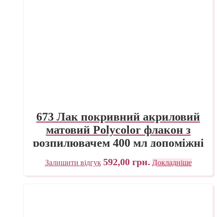
673 Лак покривний акриловий
матовий Polycolor флакон з
розпилювачем 400 мл допоміжні
матеріали універсальні Maimeri
592,00
грн.
Залишити відгук
Докладніше
Італія