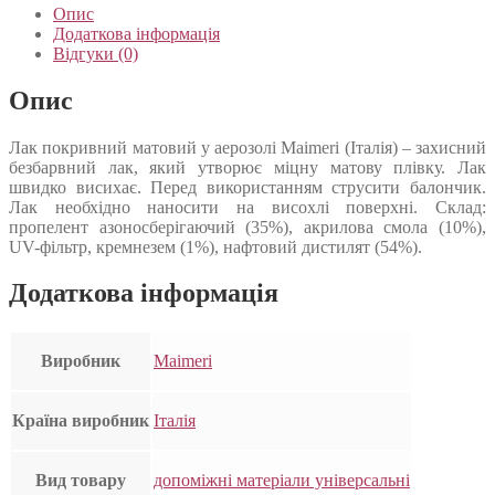
Опис
Додаткова інформація
Відгуки (0)
Опис
Лак покривний матовий у аерозолі Maimeri (Італія) – захисний
безбарвний лак, який утворює міцну матову плівку. Лак
швидко висихає. Перед використанням струсити балончик.
Лак необхідно наносити на висохлі поверхні. Склад:
пропелент азоносберігаючий (35%), акрилова смола (10%),
UV-фільтр, кремнезем (1%), нафтовий дистилят (54%).
Додаткова інформація
Виробник
Maimeri
Країна виробник
Італія
Вид товару
допоміжні матеріали універсальні