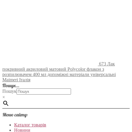
673 Лак
покривний акриловий матовий Polycolor флакон з
розпилювачем 400 мл допоміжні матеріали універсальні
Maimeri Італія
Пошук…
Пошук
×
Меню сайту:
Каталог товарів
Новини