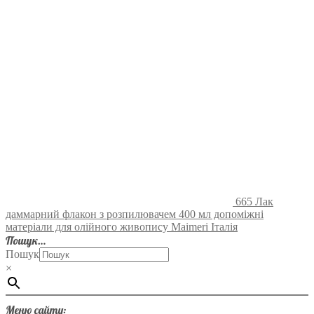
665 Лак
даммарний флакон з розпилювачем 400 мл допоміжні
матеріали для олійного живопису Maimeri Італія
Пошук…
Пошук
×
Меню сайту: