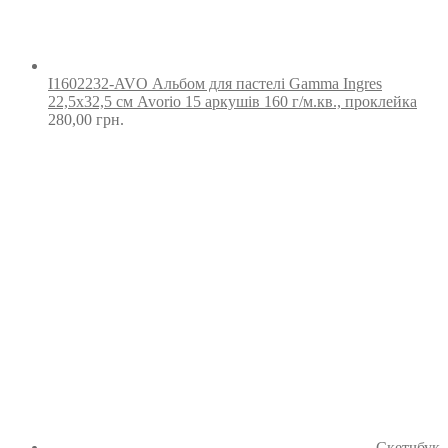
I1602232-AVO Альбом для пастелі Gamma Ingres
22,5х32,5 см Avorio 15 аркушів 160 г/м.кв., проклейка
280,00
грн.
Скетчбук