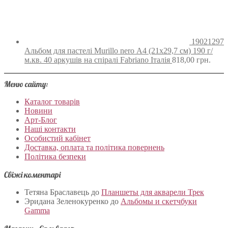
19021297
Альбом для пастелі Murillo nero А4 (21х29,7 см) 190 г/
м.кв. 40 аркушів на спіралі Fabriano Італія
818,00
грн.
Меню сайту:
Каталог товарів
Новини
Арт-Блог
Наші контакти
Особистий кабінет
Доставка, оплата та політика повернень
Політика безпеки
Свіжі коментарі
Тетяна Браславець
до
Планшеты для акварели Трек
Эридана Зеленокуренко
до
Альбомы и скетчбуки
Gamma