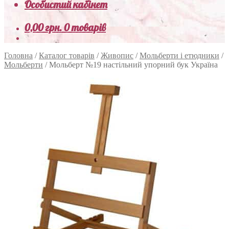
Особистий кабінет
0,00
грн.
0 товарів
Головна
/
Каталог товарів
/
Живопис
/
Мольберти і етюдники
/
Мольберти
/
Мольберт №19 настільний упорний бук Україна