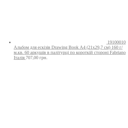
19100010
Альбом для ескізів Drawing Book А4 (21х29,7 см) 160 г/
м.кв. 60 аркушів в палітурці по короткій стороні Fabriano
Італія
707,00
грн.