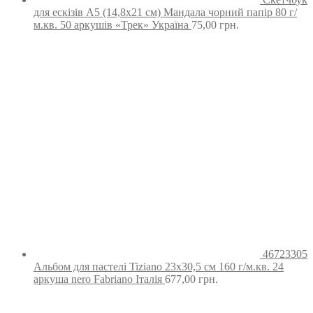
для ескізів А5 (14,8х21 см) Мандала чорний папір 80 г/
м.кв. 50 аркушів «Трек» Україна
75,00
грн.
46723305
Альбом для пастелі Tiziano 23х30,5 см 160 г/м.кв. 24
аркуша nero Fabriano Італія
677,00
грн.