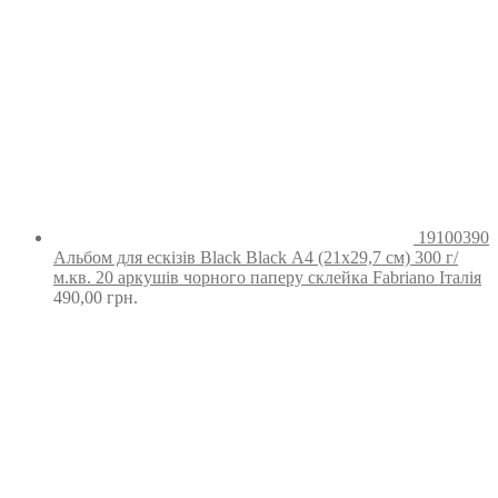
19100390
Альбом для ескізів Black Black А4 (21х29,7 см) 300 г/
м.кв. 20 аркушів чорного паперу склейка Fabriano Італія
490,00
грн.