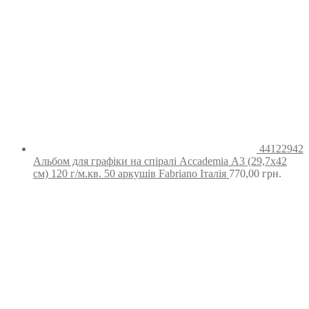
44122942
Альбом для графіки на спіралі Accademia А3 (29,7х42
см) 120 г/м.кв. 50 аркушів Fabriano Італія
770,00
грн.