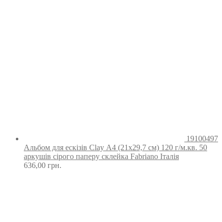
19100497
Альбом для ескізів Clay А4 (21х29,7 см) 120 г/м.кв. 50
аркушів сірого паперу склейка Fabriano Італія
636,00
грн.