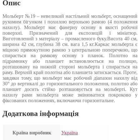
Опис
Мольберт №19 – невеликий настільний мольберт, оснащений
рухомим бігунком і похилою верхньою рамою (4 положення
нахилу). Мольберт має фанерну основу в якості робочої
поверхні. Призначений для експозицій і мініатюр.
Виготовлений з матеріалу – промасленого буку.Висота 40 см,
ширина 42 см, глубина 38 см. вага 1,5 кг.Каркас мольберта є
міцною прямокутною рамою з центральною поперечкою, що
спирається на рамкову основу з планок. Полотно на
підрамнику або планшет встановлюється на полицю,
розташовану на нижній стороні мольберта і спирається на
раму. Верхній край полотна або планшета затискається. Проте,
завдяки тому, що мольберт має робочий діапазон нахилу від
30° до вертикалі до горизонтального положення, полотно або
планшет досить стійко розташовується на мольберті. Кут
нахилу рами мольберта може змінюватися покроково у
фіксованих положеннях, включаючи горизонтальне.
Додаткова інформація
Країна виробник
Україна