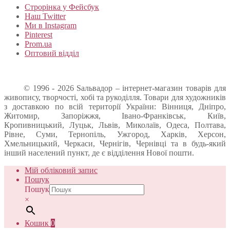
Строрінка у Фейсбук
Наш Twitter
Ми в Instagram
Pinterest
Prom.ua
Оптовий відділ
© 1996 - 2026 Sальвадор – інтернет-магазин товарів для
живопису, творчості, хобі та рукоділля. Товари для художників
з доставкою по всій території України: Вінниця, Дніпро,
Житомир, Запоріжжя, Івано-Франківськ, Київ,
Кропивницький, Луцьк, Львів, Миколаїв, Одеса, Полтава,
Рівне, Суми, Тернопіль, Ужгород, Харків, Херсон,
Хмельницький, Черкаси, Чернігів, Чернівці та в будь-який
інший населений пункт, де є відділення Нової пошти.
Мій обліковий запис
Пошук
Пошук
×
Кошик
0