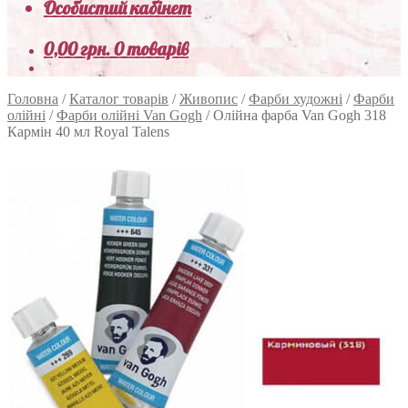
Особистий кабінет
0,00
грн.
0 товарів
Головна
/
Каталог товарів
/
Живопис
/
Фарби художні
/
Фарби
олійні
/
Фарби олійні Van Gogh
/
Олійна фарба Van Gogh 318
Кармін 40 мл Royal Talens