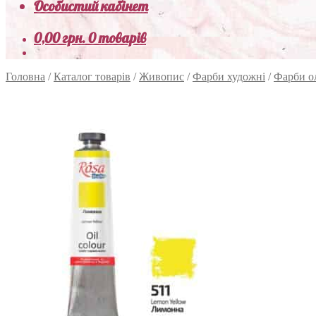
Особистий кабінет
0,00
грн.
0 товарів
Головна
/
Каталог товарів
/
Живопис
/
Фарби художні
/
Фарби о