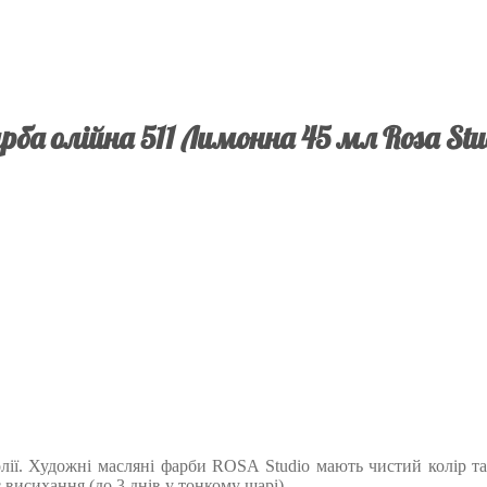
рба олійна 511 Лимонна 45 мл Rosa Stu
ї олії. Художні масляні фарби ROSA Studio мають чистий колір 
висихання (до 3 днів у тонкому шарі).