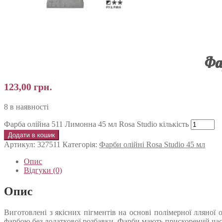
Фа
123,00
грн.
8 в наявності
Фарба олійна 511 Лимонна 45 мл Rosa Studio кількість
Додати в кошик
Артикул:
327511
Категорія:
Фарби олійні Rosa Studio 45 мл
Опис
Відгуки (0)
Опис
Виготовлені з якісних пігментів на основі полімерної лляно
фарбою без додаткової розбавки. Фарби мають прискорений час 