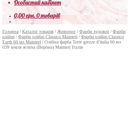
Особистий кабінет
0,00
грн.
0 товарів
Головна
/
Каталог товарів
/
Живопис
/
Фарби художні
/
Фарби
олійні
/
Фарби олійні Classico Maimeri
/
Фарби олійні Classico
Earth 60 мл Maimeri
/
Олійна фарба Terre grezze d’italia 60 мл
039 земля зелена (Верона) Maimeri Італія