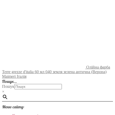
Олійна фарба
Terre grezze d'italia 60 мл 040 земля зелена антична (Верона)
Maimeri Італія
Пошук…
Пошук
×
Меню сайту: