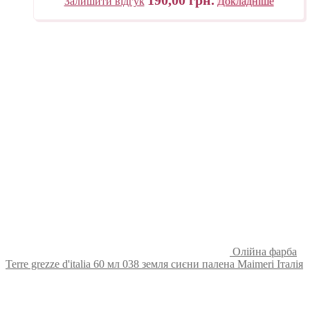
190,00
грн.
Залишити відгук
Докладніше
Олійна фарба
Terre grezze d'italia 60 мл 038 земля сиєни палена Maimeri Італія