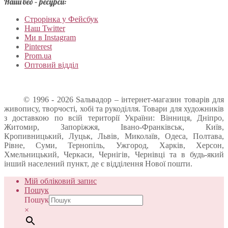
Наші веб – ресурси:
Строрінка у Фейсбук
Наш Twitter
Ми в Instagram
Pinterest
Prom.ua
Оптовий відділ
© 1996 - 2026 Sальвадор – інтернет-магазин товарів для
живопису, творчості, хобі та рукоділля. Товари для художників
з доставкою по всій території України: Вінниця, Дніпро,
Житомир, Запоріжжя, Івано-Франківськ, Київ,
Кропивницький, Луцьк, Львів, Миколаїв, Одеса, Полтава,
Рівне, Суми, Тернопіль, Ужгород, Харків, Херсон,
Хмельницький, Черкаси, Чернігів, Чернівці та в будь-який
інший населений пункт, де є відділення Нової пошти.
Мій обліковий запис
Пошук
Пошук
×