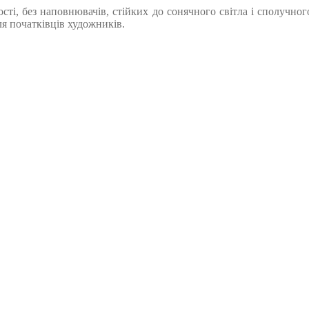
ості, без наповнювачів, стійких до сонячного світла і сполучног
ля початківців художників.