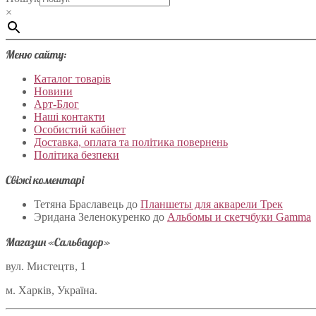
×
Меню сайту:
Каталог товарів
Новини
Арт-Блог
Наші контакти
Особистий кабінет
Доставка, оплата та політика повернень
Політика безпеки
Свіжі коментарі
Тетяна Браславець
до
Планшеты для акварели Трек
Эридана Зеленокуренко
до
Альбомы и скетчбуки Gamma
Магазин «Сальвадор»
вул. Мистецтв, 1
м. Харків, Україна.