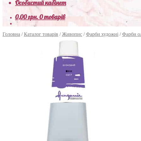
Особистий кабінет
0,00
грн.
0 товарів
Головна
/
Каталог товарів
/
Живопис
/
Фарби художні
/
Фарби о