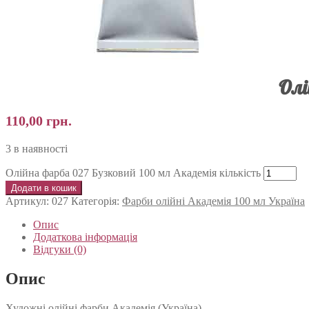
Олі
110,00
грн.
3 в наявності
Олійна фарба 027 Бузковий 100 мл Академія кількість
Додати в кошик
Артикул:
027
Категорія:
Фарби олійні Академія 100 мл Україна
Опис
Додаткова інформація
Відгуки (0)
Опис
Художні олійні фарби Академія (Україна).