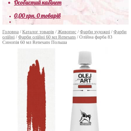
Особистий кабінет
0,00
грн.
0 товарів
Головна
/
Каталог товарів
/
Живопис
/
Фарби художні
/
Фарби
олійні
/
Фарби олійні 60 мл Renesans
/
Олійна фарба 83
Синопія 60 мл Renesans Польша