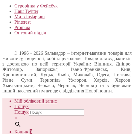
Строрінка у Фейсбук
Наш Twitter
Ми в Instagram
Pinterest
Prom.ua
Оптовий відділ
© 1996 - 2026 Sальвадор – інтернет-магазин товарів для
живопису, творчості, хобі та рукоділля. Товари для художників
з доставкою по всій території України: Вінниця, Дніпро,
Житомир, Запоріжжя, Івано-Франківськ, Київ,
Кропивницький, Луцьк, Львів, Миколаїв, Одеса, Полтава,
Рівне, Суми, Тернопіль, Ужгород, Харків, Херсон,
Хмельницький, Черкаси, Чернігів, Чернівці та в будь-який
інший населений пункт, де є відділення Нової пошти.
Мій обліковий запис
Пошук
Пошук
×
Кошик
0