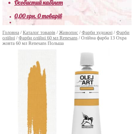
Особистий кабінет
0,00
грн.
0 товарів
Головна
/
Каталог товарів
/
Живопис
/
Фарби художні
/
Фарби
олійні
/
Фарби олійні 60 мл Renesans
/
Олійна фарба 13 Охра
жовта 60 мл Renesans Польша