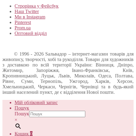
Строрінка у Фейсбук
Наш Twitter
Ми в Instagram
Pinterest
Prom.ua
Оптовий відділ
© 1996 - 2026 Sальвадор – інтернет-магазин товарів для
живопису, творчості, хобі та рукоділля. Товари для художників
з доставкою по всій території України: Вінниця, Дніпро,
Житомир, Запоріжжя, Івано-Франківськ, Київ,
Кропивницький, Луцьк, Львів, Миколаїв, Одеса, Полтава,
Рівне, Суми, Тернопіль, Ужгород, Харків, Херсон,
Хмельницький, Черкаси, Чернігів, Чернівці та в будь-який
інший населений пункт, де є відділення Нової пошти.
Мій обліковий запис
Пошук
Пошук
×
Кошик
0