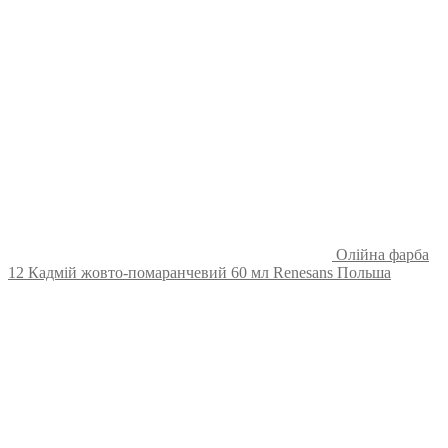
Олійна фарба
12 Кадмій жовто-помаранчевий 60 мл Renesans Польша