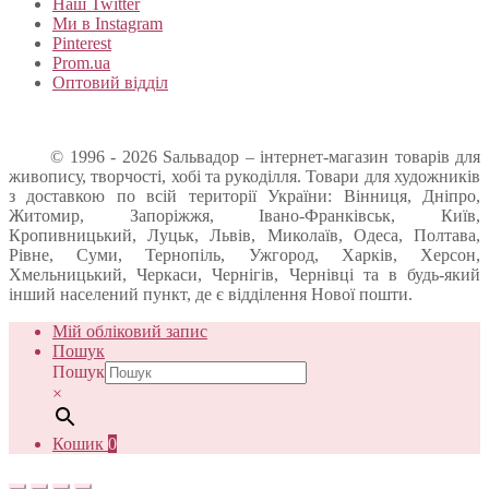
Наш Twitter
Ми в Instagram
Pinterest
Prom.ua
Оптовий відділ
© 1996 - 2026 Sальвадор – інтернет-магазин товарів для
живопису, творчості, хобі та рукоділля. Товари для художників
з доставкою по всій території України: Вінниця, Дніпро,
Житомир, Запоріжжя, Івано-Франківськ, Київ,
Кропивницький, Луцьк, Львів, Миколаїв, Одеса, Полтава,
Рівне, Суми, Тернопіль, Ужгород, Харків, Херсон,
Хмельницький, Черкаси, Чернігів, Чернівці та в будь-який
інший населений пункт, де є відділення Нової пошти.
Мій обліковий запис
Пошук
Пошук
×
Кошик
0