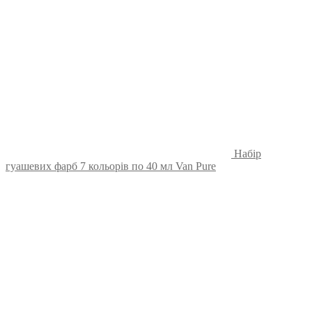
Набір
гуашевих фарб 7 кольорів по 40 мл Van Pure