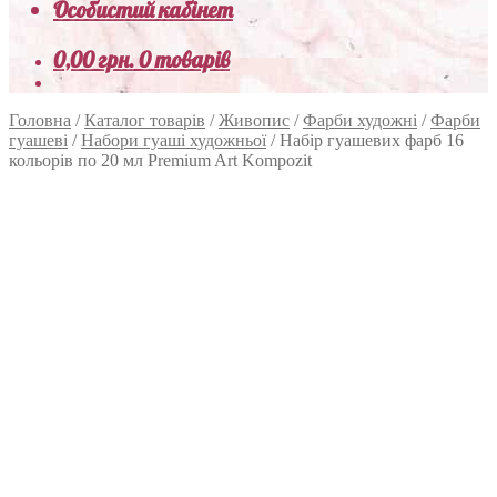
Особистий кабінет
0,00
грн.
0 товарів
Головна
/
Каталог товарів
/
Живопис
/
Фарби художні
/
Фарби
гуашеві
/
Набори гуаші художньої
/
Набір гуашевих фарб 16
кольорів по 20 мл Premium Art Kompozit