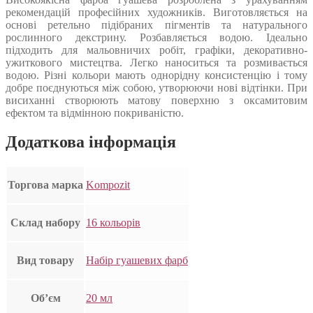
рекомендацій професійних художників. Виготовляється на
основі ретельно підібраних пігментів та натурального
рослинного декстрину. Розбавляється водою. Ідеально
підходить для мальовничих робіт, графіки, декоративно-
ужиткового мистецтва. Легко наноситься та розмивається
водою. Різні кольори мають однорідну консистенцію і тому
добре поєднуються між собою, утворюючи нові відтінки. При
висиханні створюють матову поверхню з оксамитовим
ефектом та відмінною покриваністю.
Додаткова інформація
Торгова марка
Kompozit
Склад набору
16 кольорів
Вид товару
Набір гуашевих фарб
Об’єм
20 мл