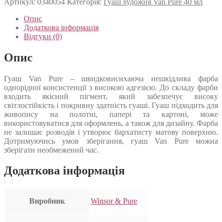
Артикул:
0340054
Категорія:
Гуаш художня Van Pure 40 мл
Опис
Додаткова інформація
Відгуки (0)
Опис
Гуаш Van Pure – швидковисихаюча нешкідлива фарба
однорідної консистенції з високою адгезією. До складу фарби
входить якісний пігмент, який забезпечує високу
світлостійкість і покривну здатність гуаші. Гуаш підходить для
живопису на полотні, папері та картоні, може
використовуватися для оформлень, а також для дизайну. Фарба
не залишає розводів і утворює бархатисту матову поверхню.
Дотримуючись умов зберігання, гуаш Van Pure можна
зберігати необмежений час.
Додаткова інформація
Виробник
Winsor & Pure