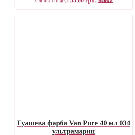
55,00
грн.
Залишити відгук
Купити
Гуашева фарба Van Pure 40 мл 034
ультрамарин