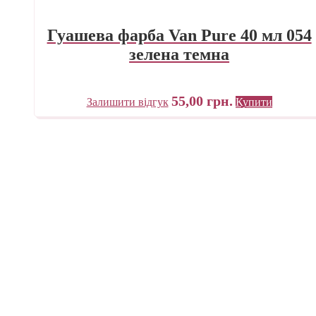
Гуашева фарба Van Pure 40 мл 054
зелена темна
55,00
грн.
Залишити відгук
Купити