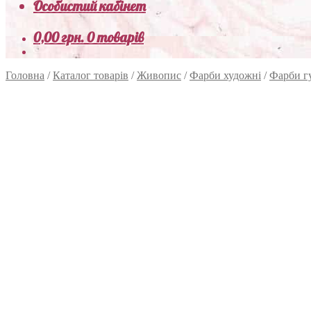
Особистий кабінет
0,00
грн.
0 товарів
Головна
/
Каталог товарів
/
Живопис
/
Фарби художні
/
Фарби г