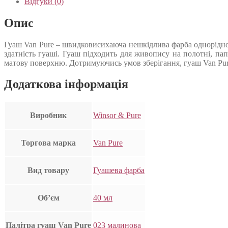
Відгуки (0)
Опис
Гуаш Van Pure – швидковисихаюча нешкідлива фарба однорідної 
здатність гуаші. Гуаш підходить для живопису на полотні, па
матову поверхню. Дотримуючись умов зберігання, гуаш Van Pur
Додаткова інформація
Виробник
Winsor & Pure
Торгова марка
Van Pure
Вид товару
Гуашева фарба
Об’єм
40 мл
Палітра гуаш Van Pure
023 малинова