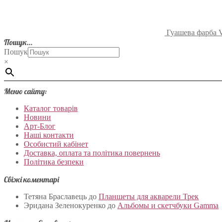
Гуашева фарба V
Пошук…
Пошук
×
Меню сайту:
Каталог товарів
Новини
Арт-Блог
Наші контакти
Особистий кабінет
Доставка, оплата та політика повернень
Політика безпеки
Свіжі коментарі
Тетяна Браславець
до
Планшеты для акварели Трек
Эридана Зеленокуренко
до
Альбомы и скетчбуки Gamma