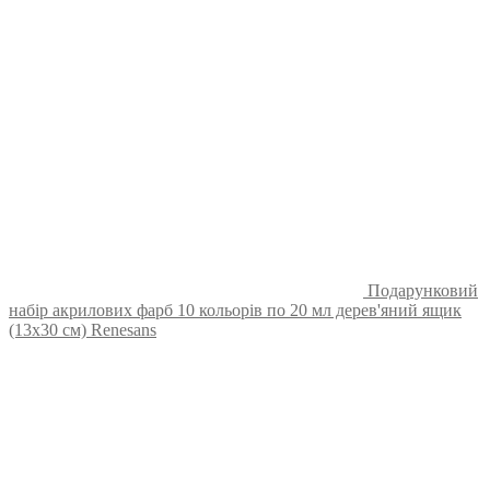
Подарунковий
набір акрилових фарб 10 кольорів по 20 мл дерев'яний ящик
(13х30 см) Renesans