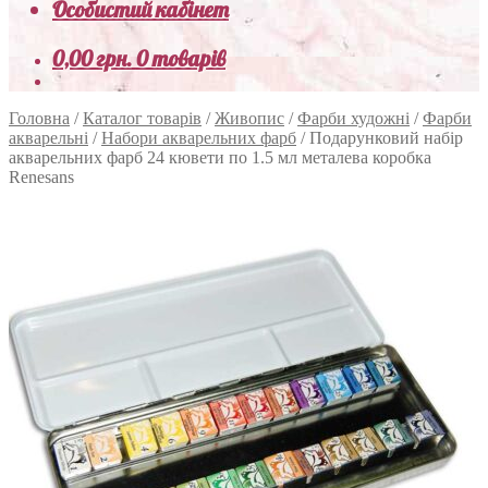
Особистий кабінет
0,00
грн.
0 товарів
Головна
/
Каталог товарів
/
Живопис
/
Фарби художні
/
Фарби
акварельні
/
Набори акварельних фарб
/
Подарунковий набір
акварельних фарб 24 кювети по 1.5 мл металева коробка
Renesans