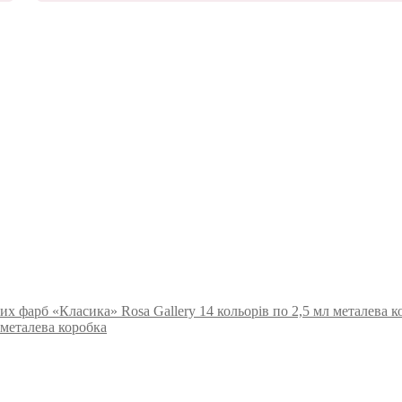
их фарб «Класика» Rosa Gallery 14 кольорів по 2,5 мл металева к
 металева коробка