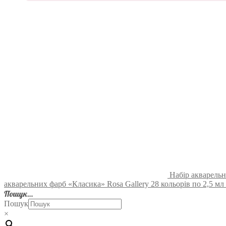
Набір акварельн
акварельних фарб «Класика» Rosa Gallery 28 кольорів по 2,5 мл
Пошук…
Пошук
×