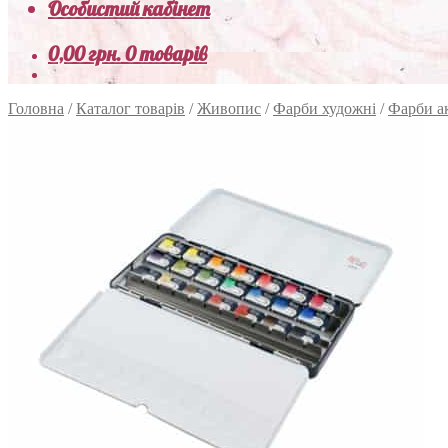
Особистий кабінет
0,00
грн.
0 товарів
Головна
/
Каталог товарів
/
Живопис
/
Фарби художні
/
Фарби а