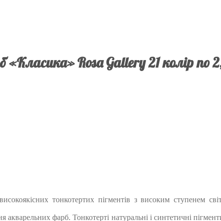
 «Класика» Rosa Gallery 21 колір по 
исокоякісних тонкотертих пігментів з високим ступенем світл
ня акварельних фарб. Тонкотерті натуральні і синтетичні пігмен