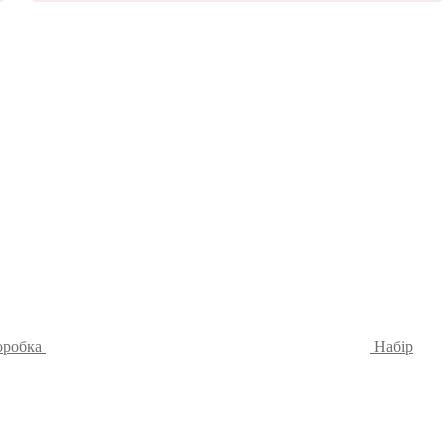
оробка
Набір