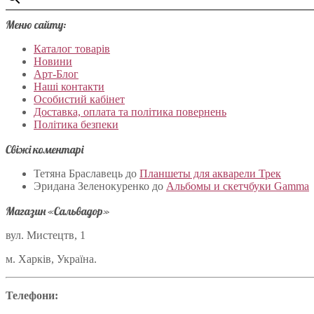
Меню сайту:
Каталог товарів
Новини
Арт-Блог
Наші контакти
Особистий кабінет
Доставка, оплата та політика повернень
Політика безпеки
Свіжі коментарі
Тетяна Браславець
до
Планшеты для акварели Трек
Эридана Зеленокуренко
до
Альбомы и скетчбуки Gamma
Магазин «Сальвадор»
вул. Мистецтв, 1
м. Харків, Україна.
Телефони: