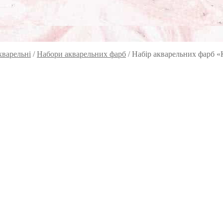
кварельні
/
Набори акварельних фарб
/
Набір акварельних фарб «К