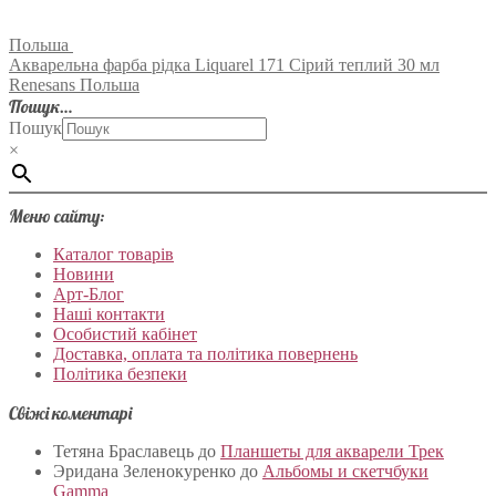
Польша
Акварельна фарба рідка Liquarel 171 Сірий теплий 30 мл
Renesans Польша
Пошук…
Пошук
×
Меню сайту:
Каталог товарів
Новини
Арт-Блог
Наші контакти
Особистий кабінет
Доставка, оплата та політика повернень
Політика безпеки
Свіжі коментарі
Тетяна Браславець
до
Планшеты для акварели Трек
Эридана Зеленокуренко
до
Альбомы и скетчбуки
Gamma