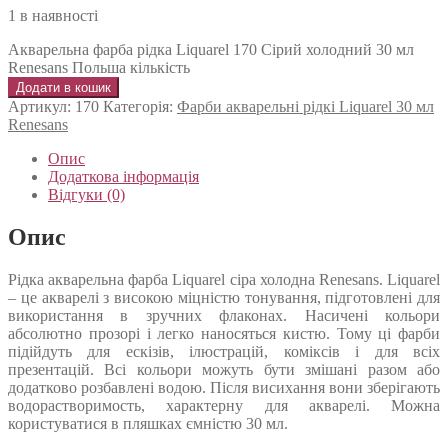
1 в наявності
Акварельна фарба рідка Liquarel 170 Сірий холодний 30 мл
Renesans Польша кількість
Додати в кошик
Артикул:
170
Категорія:
Фарби акварельні рідкі Liquarel 30 мл
Renesans
Опис
Додаткова інформація
Відгуки (0)
Опис
Рідка акварельна фарба Liquarel сіра холодна Renesans. Liquarel
– це акварелі з високою міцністю тонування, підготовлені для
використання в зручних флаконах. Насичені кольори
абсолютно прозорі і легко наносяться кистю. Тому ці фарби
підійдуть для ескізів, ілюстрацій, коміксів і для всіх
презентацій. Всі кольори можуть бути змішані разом або
додатково розбавлені водою. Після висихання вони зберігають
водорастворимость, характерну для акварелі. Можна
користуватися в пляшках ємністю 30 мл.