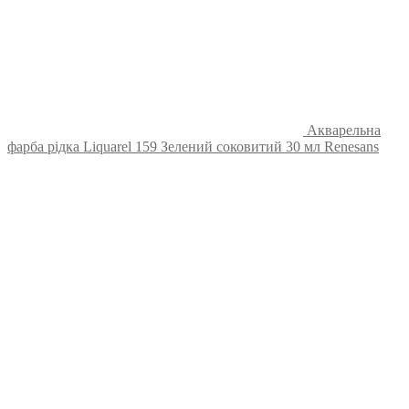
Акварельна
фарба рідка Liquarel 159 Зелений соковитий 30 мл Renesans