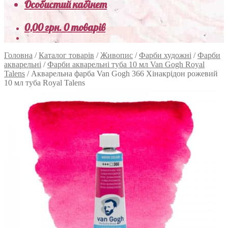
Особистий кабінет
0,00
грн.
0 товарів
Головна
/
Каталог товарів
/
Живопис
/
Фарби художні
/
Фарби
акварельні
/
Фарби акварельні туба 10 мл Van Gogh Royal
Talens
/
Акварельна фарба Van Gogh 366 Хінакрідон рожевий
10 мл туба Royal Talens