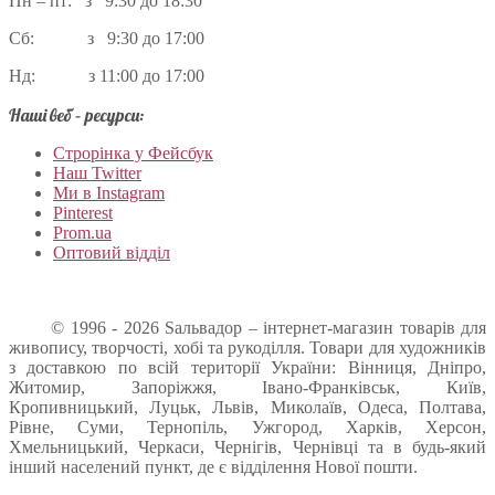
Пн – пт: з 9:30 до 18:30
Сб: з 9:30 до 17:00
Нд: з 11:00 до 17:00
Наші веб – ресурси:
Строрінка у Фейсбук
Наш Twitter
Ми в Instagram
Pinterest
Prom.ua
Оптовий відділ
© 1996 - 2026 Sальвадор – інтернет-магазин товарів для
живопису, творчості, хобі та рукоділля. Товари для художників
з доставкою по всій території України: Вінниця, Дніпро,
Житомир, Запоріжжя, Івано-Франківськ, Київ,
Кропивницький, Луцьк, Львів, Миколаїв, Одеса, Полтава,
Рівне, Суми, Тернопіль, Ужгород, Харків, Херсон,
Хмельницький, Черкаси, Чернігів, Чернівці та в будь-який
інший населений пункт, де є відділення Нової пошти.