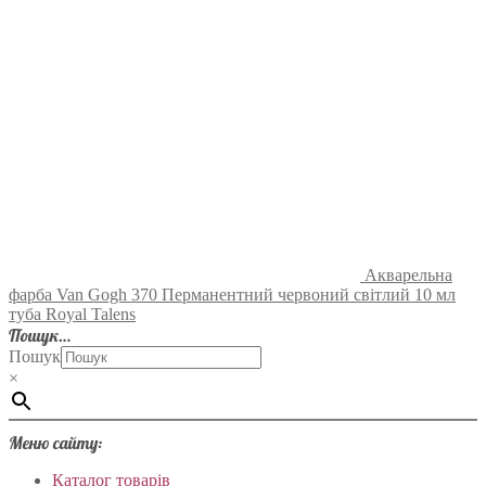
Акварельна
фарба Van Gogh 370 Перманентний червоний світлий 10 мл
туба Royal Talens
Пошук…
Пошук
×
Меню сайту:
Каталог товарів