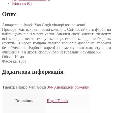
Відгуки (0)
Опис
Акварельна фарба Van Gogh хінакрідон рожевий
Прозора, має яскраві і живі кольори. Світлостійкість фарби на
найвищому рівні у всіх квітів. Завдяки своїй чистоті пігменту
всі кольори легко змішується і розмивається до необхідних
ефектів. Широка колірна палітра кольорів дозволить творити
без обмежень. Фарби створені з пігменту з високим ступенем
очищення, а в якості сполучного натуральний гуміарабік.
Обсяг: 10 мл
Фасовка: туба
Додаткова інформація
Палітра фарб Van Gogh
366 Хінакрідон рожевий
Виробник
Royal Talens