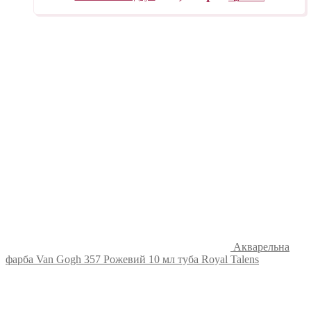
Акварельна
фарба Van Gogh 357 Рожевий 10 мл туба Royal Talens