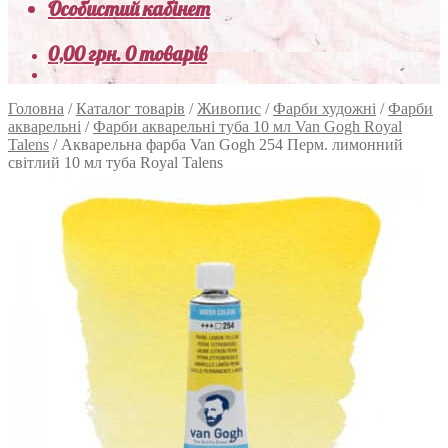
Особистий кабінет
0,00
грн.
0 товарів
Головна
/
Каталог товарів
/
Живопис
/
Фарби художні
/
Фарби
акварельні
/
Фарби акварельні туба 10 мл Van Gogh Royal
Talens
/
Акварельна фарба Van Gogh 254 Перм. лимонний
світлий 10 мл туба Royal Talens