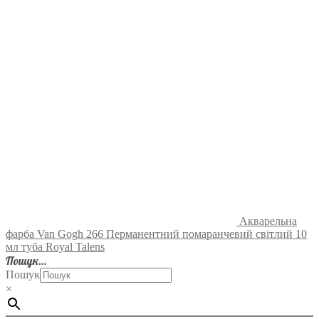
Акварельна
фарба Van Gogh 266 Перманентний помаранчевий світлий 10
мл туба Royal Talens
Пошук…
Пошук
×