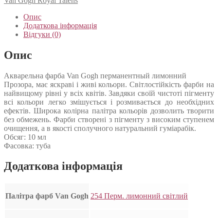
Van Gogh Royal Talens
Опис
Додаткова інформація
Відгуки (0)
Опис
Акварельна фарба Van Gogh перманентный лимонний
Прозора, має яскраві і живі кольори. Світлостійкість фарби на
найвищому рівні у всіх квітів. Завдяки своїй чистоті пігменту
всі кольори легко змішується і розмивається до необхідних
ефектів. Широка колірна палітра кольорів дозволить творити
без обмежень. Фарби створені з пігменту з високим ступенем
очищення, а в якості сполучного натуральний гуміарабік.
Обсяг: 10 мл
Фасовка: туба
Додаткова інформація
Палітра фарб Van Gogh
254 Перм. лимонний світлий