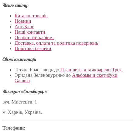
Меню сайту:
Каталог товарів
Новини
Арт-Блог
Наші контакти
Особистий кабінет
Доставка, оплата та політика повернень
Політика безпеки
Свіжі коментарі
Тетяна Браславець
до
Планшеты для акварели Трек
Эридана Зеленокуренко
до
Альбомы и скетчбуки
Gamma
Магазин «Сальвадор»
вул. Мистецтв, 1
м. Харків, Україна.
Телефони: