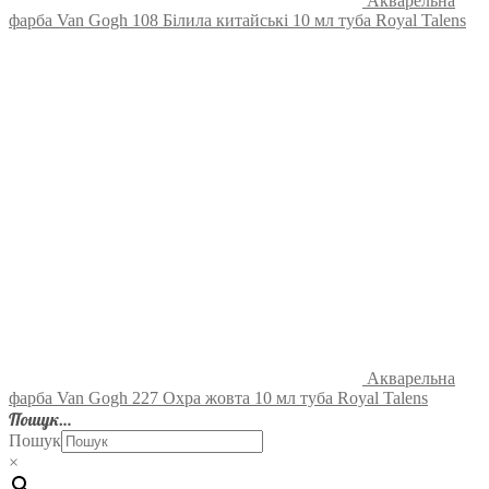
Акварельна
фарба Van Gogh 108 Білила китайські 10 мл туба Royal Talens
Акварельна
фарба Van Gogh 227 Охра жовта 10 мл туба Royal Talens
Пошук…
Пошук
×