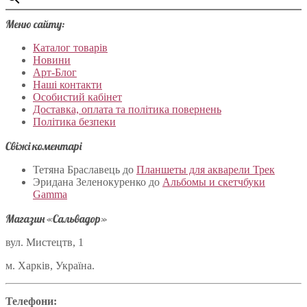
Меню сайту:
Каталог товарів
Новини
Арт-Блог
Наші контакти
Особистий кабінет
Доставка, оплата та політика повернень
Політика безпеки
Свіжі коментарі
Тетяна Браславець
до
Планшеты для акварели Трек
Эридана Зеленокуренко
до
Альбомы и скетчбуки
Gamma
Магазин «Сальвадор»
вул. Мистецтв, 1
м. Харків, Україна.
Телефони: