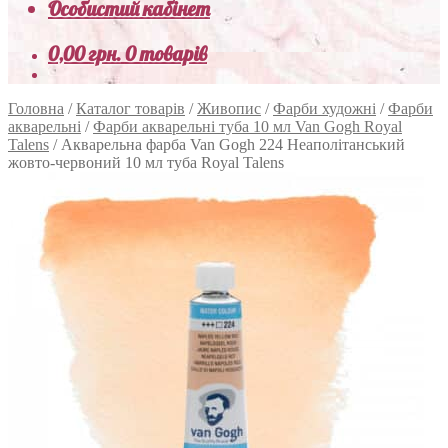
Особистий кабінет
0,00
грн.
0 товарів
Головна
/
Каталог товарів
/
Живопис
/
Фарби художні
/
Фарби
акварельні
/
Фарби акварельні туба 10 мл Van Gogh Royal
Talens
/
Акварельна фарба Van Gogh 224 Неаполітанський
жовто-червоний 10 мл туба Royal Talens