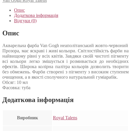
Van Gogh Royal Talens
Опис
Додаткова інформація
Відгуки (0)
Опис
Акварельна фарба Van Gogh неаполітанський жовто-червоний
Прозора, має яскраві і живі кольори. Світлостійкість фарби на
найвищому рівні у всіх квітів. Завдяки своїй чистоті пігменту
всі кольори легко змішується і розмивається до необхідних
ефектів. Широка колірна палітра кольорів дозволить творити
без обмежень. Фарби створені з пігменту з високим ступенем
очищення, а в якості сполучного натуральний гуміарабік.
Обсяг: 10 мл
Фасовка: туба
Додаткова інформація
Виробник
Royal Talens