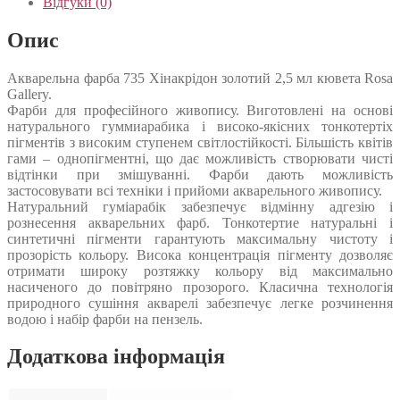
Відгуки (0)
Опис
Акварельна фарба 735 Хінакрідон золотий 2,5 мл кювета Rosa
Gallery.
Фарби для професійного живопису. Виготовлені на основі
натурального гуммиарабика і високо-якісних тонкотертіх
пігментів з високим ступенем світлостійкості. Більшість квітів
гами – однопігментні, що дає можливість створювати чисті
відтінки при змішуванні. Фарби дають можливість
застосовувати всі техніки і прийоми акварельного живопису.
Натуральний гуміарабік забезпечує відмінну адгезію і
рознесення акварельних фарб. Тонкотертие натуральні і
синтетичні пігменти гарантують максимальну чистоту і
прозорість кольору. Висока концентрація пігменту дозволяє
отримати широку розтяжку кольору від максимально
насиченого до повітряно прозорого. Класична технологія
природного сушіння акварелі забезпечує легке розчинення
водою і набір фарби на пензель.
Додаткова інформація