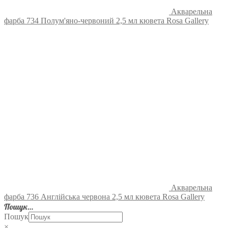
Акварельна
фарба 734 Полум'яно-червоний 2,5 мл кювета Rosa Gallery
Акварельна
фарба 736 Англійська червона 2,5 мл кювета Rosa Gallery
Пошук…
Пошук
×