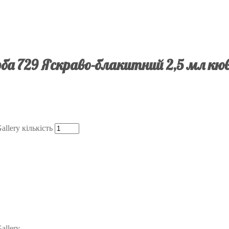
а 729 Яскраво-блакитний 2,5 мл кюв
llery кількість
llery.