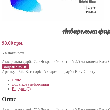
Акварельна фарб
98,00
грн.
5 в наявності
Акварельна фарба 729 Яскраво-блакитний 2,5 мл кювета Rosa Ga
Додати в кошик
Артикул:
729
Категорія:
Акварельні фарби Rosa Gallery
Опис
Додаткова інформація
Відгуки (0)
Опис
Акварельна фарба 729 Яскраво-блакитний 2,5 мл кювета Rosa Ga