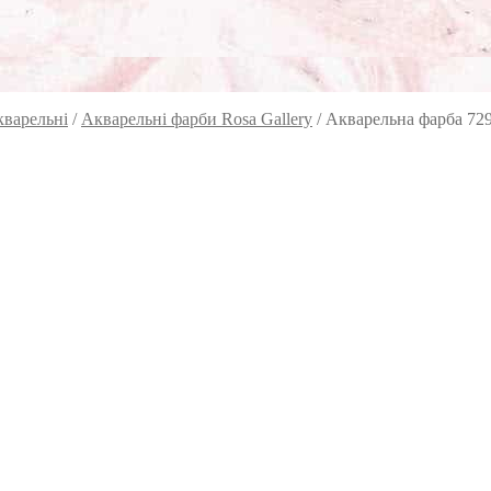
кварельні
/
Акварельні фарби Rosa Gallery
/
Акварельна фарба 729