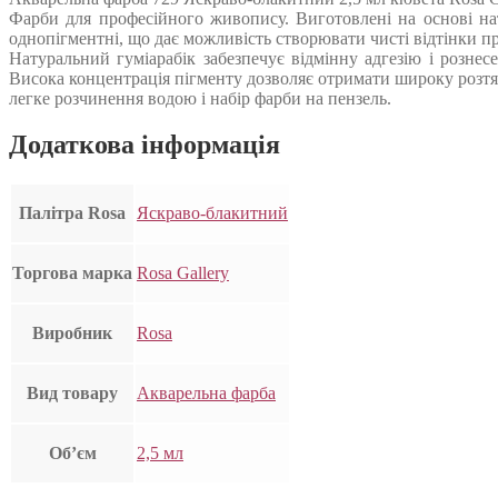
Фарби для професійного живопису. Виготовлені на основі нату
однопігментні, що дає можливість створювати чисті відтінки п
Натуральний гуміарабік забезпечує відмінну адгезію і рознес
Висока концентрація пігменту дозволяє отримати широку розтя
легке розчинення водою і набір фарби на пензель.
Додаткова інформація
Палітра Rosa
Яскраво-блакитний
Торгова марка
Rosa Gallery
Виробник
Rosa
Вид товару
Акварельна фарба
Об’єм
2,5 мл