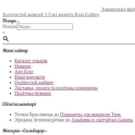
Акварельна фарб
Золотистий жовтий 2,5 мл кювета Rosa Gallery
Пошук…
Пошук
×
Меню сайту:
Каталог товарів
Новини
Арт-Блог
Наші контакти
Особистий кабінет
Доставка, оплата та політика повернень
Політика безпеки
Свіжі коментарі
Тетяна Браславець
до
Планшеты для акварели Трек
Эридана Зеленокуренко
до
Альбомы и скетчбуки Gamma
Магазин «Сальвадор»