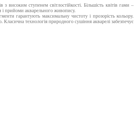
 з високим ступенем світлостійкості. Більшість квітів гами –
ки і прийоми акварельного живопису.
ігменти гарантують максимальну чистоту і прозорість кольору.
. Класична технологія природного сушіння акварелі забезпечує