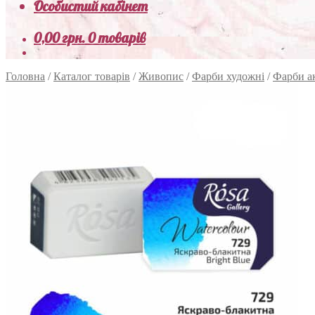
Особистий кабінет
0,00
грн.
0 товарів
Головна
/
Каталог товарів
/
Живопис
/
Фарби художні
/
Фарби а