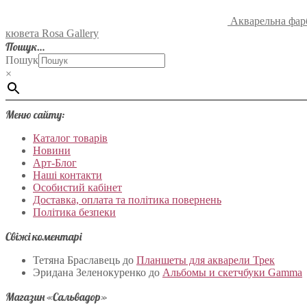
Акварельна фарб
кювета Rosa Gallery
Пошук…
Пошук
×
Меню сайту:
Каталог товарів
Новини
Арт-Блог
Наші контакти
Особистий кабінет
Доставка, оплата та політика повернень
Політика безпеки
Свіжі коментарі
Тетяна Браславець
до
Планшеты для акварели Трек
Эридана Зеленокуренко
до
Альбомы и скетчбуки Gamma
Магазин «Сальвадор»