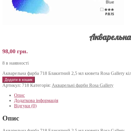
Акварельна 
98,00
грн.
8 в наявності
Акварельна фарба 718 Блакитний 2,5 мл кювета Rosa Gallery кіл
Додати в кошик
Артикул:
718
Категорія:
Акварельні фарби Rosa Gallery
Опис
Додаткова інформація
Відгуки (0)
Опис
Акварельна фарба 718 Блакитний 2,5 мл кювета Rosa Gallery.