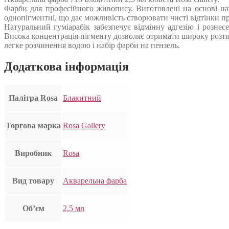
Фарби для професійного живопису. Виготовлені на основі нату
однопігментні, що дає можливість створювати чисті відтінки п
Натуральний гуміарабік забезпечує відмінну адгезію і рознес
Висока концентрація пігменту дозволяє отримати широку розтя
легке розчинення водою і набір фарби на пензель.
Додаткова інформація
Палітра Rosa
Блакитний
Торгова марка
Rosa Gallery
Виробник
Rosa
Вид товару
Акварельна фарба
Об’єм
2,5 мл