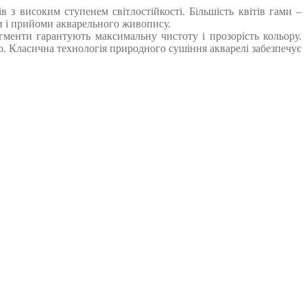
 з високим ступенем світлостійкості. Більшість квітів гами –
ки і прийоми акварельного живопису.
ігменти гарантують максимальну чистоту і прозорість кольору.
. Класична технологія природного сушіння акварелі забезпечує