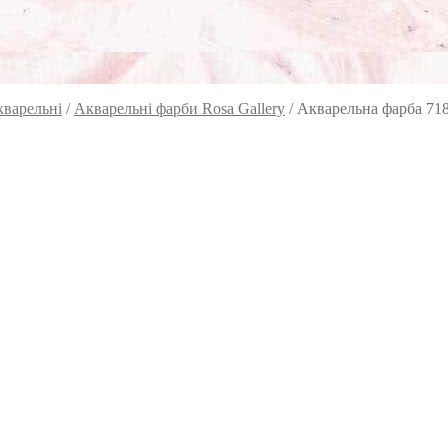
кварельні
/
Акварельні фарби Rosa Gallery
/
Акварельна фарба 718