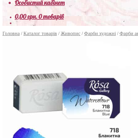
Особистий кабінет
0,00
грн.
0 товарів
Головна
/
Каталог товарів
/
Живопис
/
Фарби художні
/
Фарби а