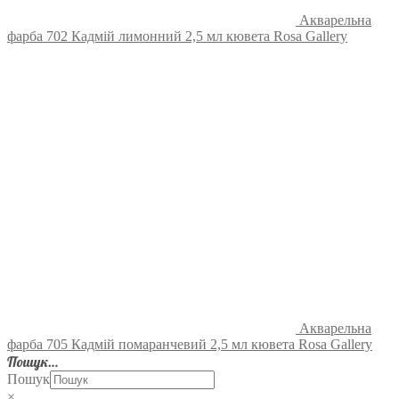
Акварельна
фарба 702 Кадмій лимонний 2,5 мл кювета Rosa Gallery
Акварельна
фарба 705 Кадмій помаранчевий 2,5 мл кювета Rosa Gallery
Пошук…
Пошук
×