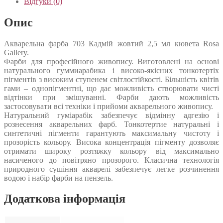
Відгуки (0)
Опис
Акварельна фарба 703 Кадмій жовтий 2,5 мл кювета Rosa
Gallery.
Фарби для професійного живопису. Виготовлені на основі
натурального гуммиарабика і високо-якісних тонкотертіх
пігментів з високим ступенем світлостійкості. Більшість квітів
гами – однопігментні, що дає можливість створювати чисті
відтінки при змішуванні. Фарби дають можливість
застосовувати всі техніки і прийоми акварельного живопису.
Натуральний гуміарабік забезпечує відмінну адгезію і
рознесення акварельних фарб. Тонкотертие натуральні і
синтетичні пігменти гарантують максимальну чистоту і
прозорість кольору. Висока концентрація пігменту дозволяє
отримати широку розтяжку кольору від максимально
насиченого до повітряно прозорого. Класична технологія
природного сушіння акварелі забезпечує легке розчинення
водою і набір фарби на пензель.
Додаткова інформація