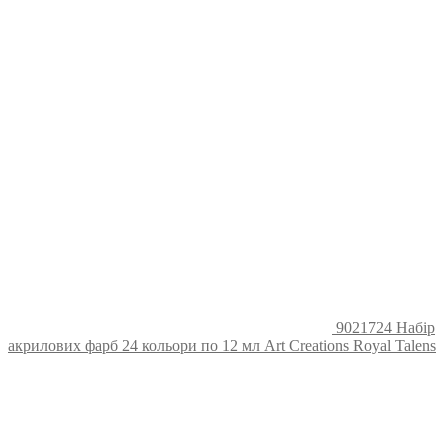
9021724 Набір
акрилових фарб 24 кольори по 12 мл Art Creations Royal Talens