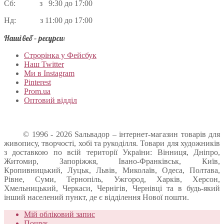
Сб: з 9:30 до 17:00
Нд: з 11:00 до 17:00
Наші веб – ресурси:
Строрінка у Фейсбук
Наш Twitter
Ми в Instagram
Pinterest
Prom.ua
Оптовий відділ
© 1996 - 2026 Sальвадор – інтернет-магазин товарів для
живопису, творчості, хобі та рукоділля. Товари для художників
з доставкою по всій території України: Вінниця, Дніпро,
Житомир, Запоріжжя, Івано-Франківськ, Київ,
Кропивницький, Луцьк, Львів, Миколаїв, Одеса, Полтава,
Рівне, Суми, Тернопіль, Ужгород, Харків, Херсон,
Хмельницький, Черкаси, Чернігів, Чернівці та в будь-який
інший населений пункт, де є відділення Нової пошти.
Мій обліковий запис
Пошук