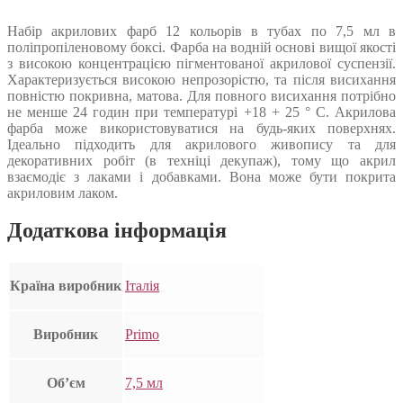
Набір акрилових фарб 12 кольорів в тубах по 7,5 мл в
поліпропіленовому боксі. Фарба на водній основі вищої якості
з високою концентрацією пігментованої акрилової суспензії.
Характеризується високою непрозорістю, та після висихання
повністю покривна, матова. Для повного висихання потрібно
не менше 24 годин при температурі +18 + 25 ° С. Акрилова
фарба може використовуватися на будь-яких поверхнях.
Ідеально підходить для акрилового живопису та для
декоративних робіт (в техніці декупаж), тому що акрил
взаємодіє з лаками і добавками. Вона може бути покрита
акриловим лаком.
Додаткова інформація
Країна виробник
Італія
Виробник
Primo
Об’єм
7,5 мл