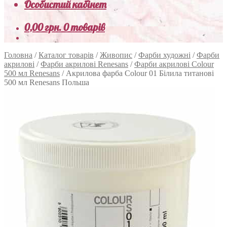
Особистий кабінет
0,00
грн.
0 товарів
Головна
/
Каталог товарів
/
Живопис
/
Фарби художні
/
Фарби
акрилові
/
Фарби акрилові Renesans
/
Фарби акрилові Colour
500 мл Renesans
/
Акрилова фарба Colour 01 Білила титанові
500 мл Renesans Польша