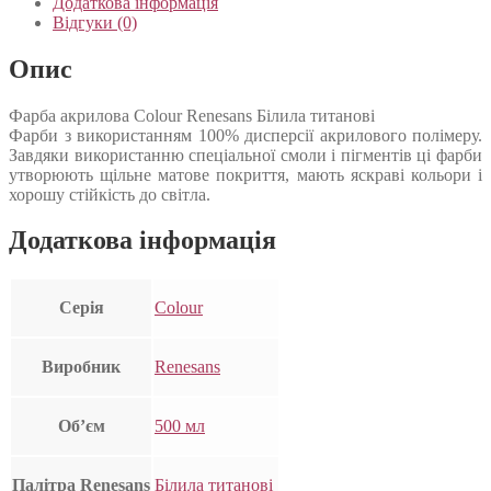
Додаткова інформація
Відгуки (0)
Опис
Фарба акрилова Colour Renesans Білила титанові
Фарби з використанням 100% дисперсії акрилового полімеру.
Завдяки використанню спеціальної смоли і пігментів ці фарби
утворюють щільне матове покриття, мають яскраві кольори і
хорошу стійкість до світла.
Додаткова інформація
Серія
Colour
Виробник
Renesans
Об’єм
500 мл
Палітра Renesans
Білила титанові