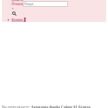
Пошук
×
Кошик
0
Ви переглядаєте:
Акрилова фарба Colour 01 Білила