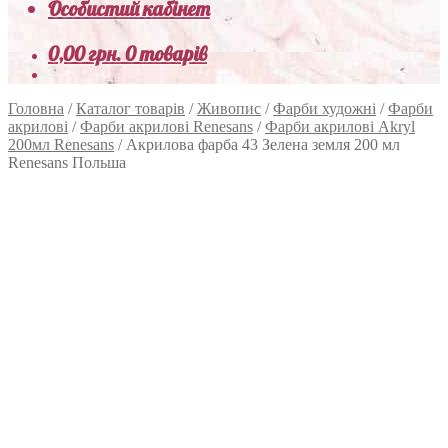
Особистий кабінет
0,00
грн.
0 товарів
Головна
/
Каталог товарів
/
Живопис
/
Фарби художні
/
Фарби
акрилові
/
Фарби акрилові Renesans
/
Фарби акрилові Akryl
200мл Renesans
/
Акрилова фарба 43 Зелена земля 200 мл
Renesans Польша