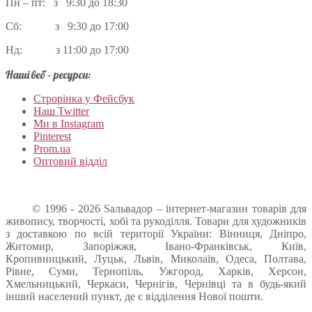
Пн – пт: з 9:30 до 18:30
Сб: з 9:30 до 17:00
Нд: з 11:00 до 17:00
Наші веб – ресурси:
Строрінка у Фейсбук
Наш Twitter
Ми в Instagram
Pinterest
Prom.ua
Оптовий відділ
© 1996 - 2026 Sальвадор – інтернет-магазин товарів для
живопису, творчості, хобі та рукоділля. Товари для художників
з доставкою по всій території України: Вінниця, Дніпро,
Житомир, Запоріжжя, Івано-Франківськ, Київ,
Кропивницький, Луцьк, Львів, Миколаїв, Одеса, Полтава,
Рівне, Суми, Тернопіль, Ужгород, Харків, Херсон,
Хмельницький, Черкаси, Чернігів, Чернівці та в будь-який
інший населений пункт, де є відділення Нової пошти.