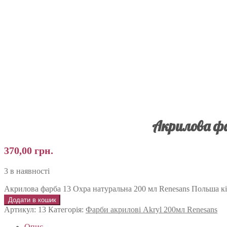
Акрилова фа
370,00
грн.
3 в наявності
Акрилова фарба 13 Охра натуральна 200 мл Renesans Польша кі
Додати в кошик
Артикул:
13
Категорія:
Фарби акрилові Akryl 200мл Renesans
Опис