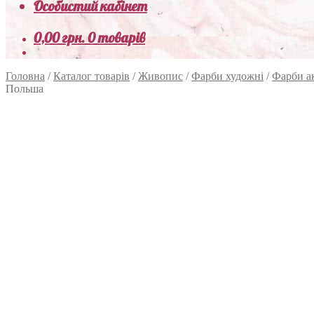
Особистий кабінет
0,00
грн.
0 товарів
Головна
/
Каталог товарів
/
Живопис
/
Фарби художні
/
Фарби а
Польша