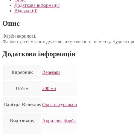
Додаткова інформація
Відгуки (0)
Опис
Фарби акрилові.
Фарби густі і містять дуже велику кількість пігменту. Чудова 
Додаткова інформація
Виробник
Renesans
Об’єм
200 мл
Палітра Renesans
Охра натуральна
Вид товару
Акрилова фарба