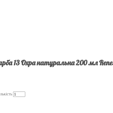
рба 13 Охра натуральна 200 мл Ren
лькість