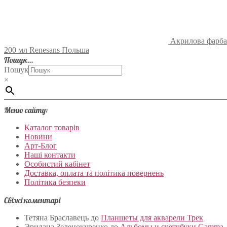
Акрилова фарба
200 мл Renesans Польша
Пошук…
Пошук
×
Меню сайту:
Каталог товарів
Новини
Арт-Блог
Наші контакти
Особистий кабінет
Доставка, оплата та політика повернень
Політика безпеки
Свіжі коментарі
Тетяна Браславець
до
Планшеты для акварели Трек
Эридана Зеленокуренко
до
Альбомы и скетчбуки Gamma