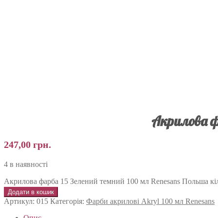
Акрилова ф
247,00
грн.
4 в наявності
Акрилова фарба 15 Зелений темний 100 мл Renesans Польша кіл
Додати в кошик
Артикул:
015
Категорія:
Фарби акрилові Akryl 100 мл Renesans
Опис