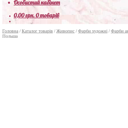
Особистий кабінет
0,00
грн.
0 товарів
Головна
/
Каталог товарів
/
Живопис
/
Фарби художні
/
Фарби а
Польша