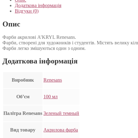
Додаткова інформація
Відгуки (0)
Опис
Фарби акрилові A’KRYL Renesans.
Фарби, створені для художників і студентів. Містять велику кі
Фарби легко змішуються один з одним.
Додаткова інформація
Виробник
Renesans
Об’єм
100 мл
Палітра Renesans
Зеленый темный
Вид товару
Акрилова фарба