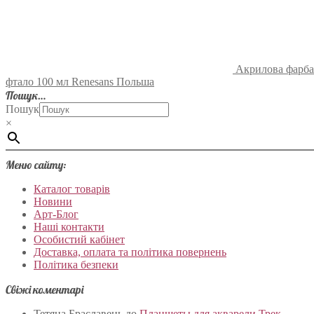
Акрилова фарба
фтало 100 мл Renesans Польша
Пошук…
Пошук
×
Меню сайту:
Каталог товарів
Новини
Арт-Блог
Наші контакти
Особистий кабінет
Доставка, оплата та політика повернень
Політика безпеки
Свіжі коментарі
Тетяна Браславець
до
Планшеты для акварели Трек