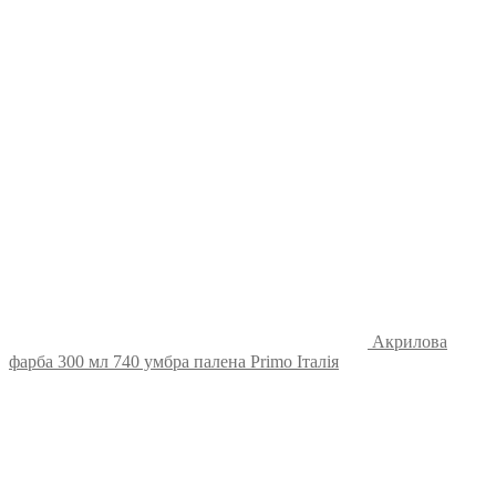
Акрилова
фарба 300 мл 740 умбра палена Primo Італія