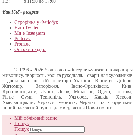
Нд: з 11:00 до 17:00
Наші веб – ресурси:
Строрінка у Фейсбук
Наш Twitter
Ми в Instagram
Pinterest
Prom.ua
Оптовий відділ
© 1996 - 2026 Sальвадор – інтернет-магазин товарів для
живопису, творчості, хобі та рукоділля. Товари для художників
з доставкою по всій території України: Вінниця, Дніпро,
Житомир, Запоріжжя, Івано-Франківськ, Київ,
Кропивницький, Луцьк, Львів, Миколаїв, Одеса, Полтава,
Рівне, Суми, Тернопіль, Ужгород, Харків, Херсон,
Хмельницький, Черкаси, Чернігів, Чернівці та в будь-який
інший населений пункт, де є відділення Нової пошти.
Мій обліковий запис
Пошук
Пошук