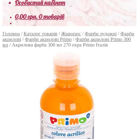
Особистий кабінет
0,00
грн.
0 товарів
Головна
/
Каталог товарів
/
Живопис
/
Фарби художні
/
Фарби
акрилові
/
Фарби акрилові Primo
/
Фарби акрилові Primo 300
мл
/
Акрилова фарба 300 мл 270 охра Primo Італія