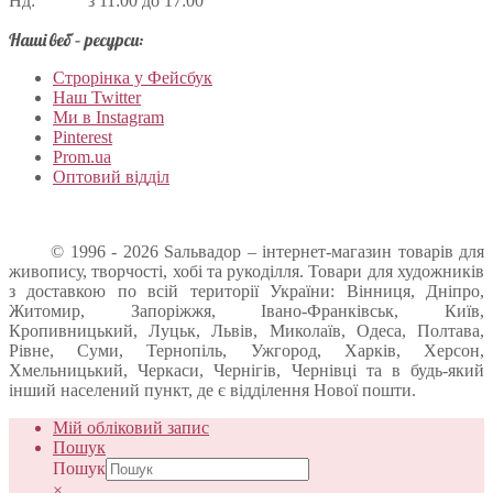
Нд: з 11:00 до 17:00
Наші веб – ресурси:
Строрінка у Фейсбук
Наш Twitter
Ми в Instagram
Pinterest
Prom.ua
Оптовий відділ
© 1996 - 2026 Sальвадор – інтернет-магазин товарів для
живопису, творчості, хобі та рукоділля. Товари для художників
з доставкою по всій території України: Вінниця, Дніпро,
Житомир, Запоріжжя, Івано-Франківськ, Київ,
Кропивницький, Луцьк, Львів, Миколаїв, Одеса, Полтава,
Рівне, Суми, Тернопіль, Ужгород, Харків, Херсон,
Хмельницький, Черкаси, Чернігів, Чернівці та в будь-який
інший населений пункт, де є відділення Нової пошти.
Мій обліковий запис
Пошук
Пошук
×