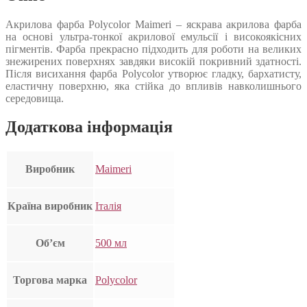
Акрилова фарба Polycolor Maimeri – яскрава акрилова фарба
на основі ультра-тонкої акрилової емульсії і високоякісних
пігментів. Фарба прекрасно підходить для роботи на великих
знежирених поверхнях завдяки високій покривний здатності.
Після висихання фарба Polycolor утворює гладку, бархатисту,
еластичну поверхню, яка стійка до впливів навколишнього
середовища.
Додаткова інформація
Виробник
Maimeri
Країна виробник
Італія
Об’єм
500 мл
Торгова марка
Polycolor