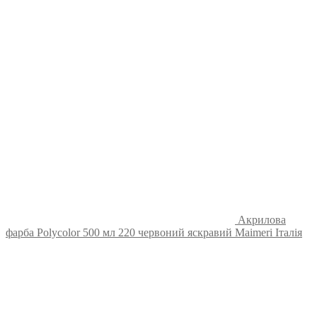
Акрилова
фарба Polycolor 500 мл 220 червоний яскравий Maimeri Італія