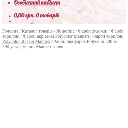
Особистий кабінет
0,00
грн.
0 товарів
Головна
/
Каталог товарів
/
Живопис
/
Фарби художні
/
Фарби
акрилові
/
Фарби акрилові Polycolor Maimeri
/
Фарби акрилові
Polycolor 500 мл Maimeri
/
Акрилова фарба Polycolor 500 мл
390 ультрамарин Maimeri Італія