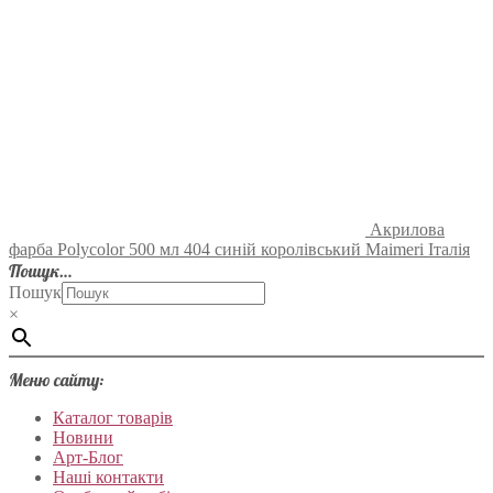
Акрилова
фарба Polycolor 500 мл 404 синій королівський Maimeri Італія
Пошук…
Пошук
×
Меню сайту:
Каталог товарів
Новини
Арт-Блог
Наші контакти