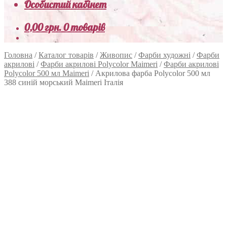
Особистий кабінет
0,00
грн.
0 товарів
Головна
/
Каталог товарів
/
Живопис
/
Фарби художні
/
Фарби
акрилові
/
Фарби акрилові Polycolor Maimeri
/
Фарби акрилові
Polycolor 500 мл Maimeri
/
Акрилова фарба Polycolor 500 мл
388 синій морський Maimeri Італія