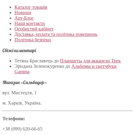
Каталог товарів
Новини
Арт-Блог
Наші контакти
Особистий кабінет
Доставка, оплата та політика повернень
Політика безпеки
Свіжі коментарі
Тетяна Браславець
до
Планшеты для акварели Трек
Эридана Зеленокуренко
до
Альбомы и скетчбуки
Gamma
Магазин «Сальвадор»
вул. Мистецтв, 1
м. Харків, Україна.
Телефони:
+38 (099) 620-66-65