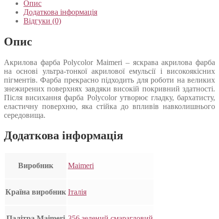
Опис
Додаткова інформація
Відгуки (0)
Опис
Акрилова фарба Polycolor Maimeri – яскрава акрилова фарба
на основі ультра-тонкої акрилової емульсії і високоякісних
пігментів. Фарба прекрасно підходить для роботи на великих
знежирених поверхнях завдяки високій покривний здатності.
Після висихання фарба Polycolor утворює гладку, бархатисту,
еластичну поверхню, яка стійка до впливів навколишнього
середовища.
Додаткова інформація
Виробник
Maimeri
Країна виробник
Італія
Палітра Maimeri
356 зелений смарагдовий