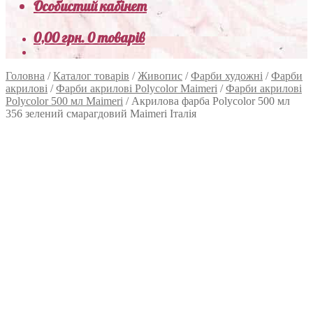
Особистий кабінет
0,00
грн.
0 товарів
Головна
/
Каталог товарів
/
Живопис
/
Фарби художні
/
Фарби
акрилові
/
Фарби акрилові Polycolor Maimeri
/
Фарби акрилові
Polycolor 500 мл Maimeri
/
Акрилова фарба Polycolor 500 мл
356 зелений смарагдовий Maimeri Італія