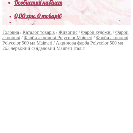
Особистий кабінет
0,00
грн.
0 товарів
Головна
/
Каталог товарів
/
Живопис
/
Фарби художні
/
Фарби
акрилові
/
Фарби акрилові Polycolor Maimeri
/
Фарби акрилові
Polycolor 500 мл Maimeri
/
Акрилова фарба Polycolor 500 мл
263 червоний сандаловий Maimeri Італія