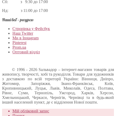
Сб: з 9:30 до 17:00
Нд: з 11:00 до 17:00
Наші веб – ресурси:
Строрінка у Фейсбук
Наш Twitter
Ми в Instagram
Pinterest
Prom.ua
Оптовий відділ
© 1996 - 2026 Sальвадор – інтернет-магазин товарів для
живопису, творчості, хобі та рукоділля. Товари для художників
з доставкою по всій території України: Вінниця, Дніпро,
Житомир, Запоріжжя, Івано-Франківськ, Київ,
Кропивницький, Луцьк, Львів, Миколаїв, Одеса, Полтава,
Рівне, Суми, Тернопіль, Ужгород, Харків, Херсон,
Хмельницький, Черкаси, Чернігів, Чернівці та в будь-який
інший населений пункт, де є відділення Нової пошти.
Мій обліковий запис
Пошук