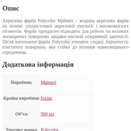
Опис
Акрилова фарба Polycolor Maimeri – яскрава акрилова фарба
на основі ультра-тонкої акрилової емульсії і високоякісних
пігментів. Фарба прекрасно підходить для роботи на великих
знежирених поверхнях завдяки високій покривний здатності.
Після висихання фарба Polycolor утворює гладку, бархатисту,
еластичну поверхню, яка стійка до впливів навколишнього
середовища.
Додаткова інформація
Виробник
Maimeri
Країна виробник
Італія
Об’єм
500 мл
Торгова марка
Polycolor