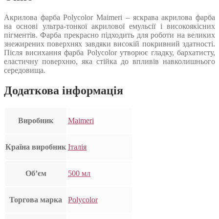
Акрилова фарба Polycolor Maimeri – яскрава акрилова фарба
на основі ультра-тонкої акрилової емульсії і високоякісних
пігментів. Фарба прекрасно підходить для роботи на великих
знежирених поверхнях завдяки високій покривний здатності.
Після висихання фарба Polycolor утворює гладку, бархатисту,
еластичну поверхню, яка стійка до впливів навколишнього
середовища.
Додаткова інформація
Виробник
Maimeri
Країна виробник
Італія
Об’єм
500 мл
Торгова марка
Polycolor