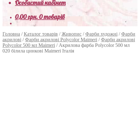
Особистий кабінет
0,00
грн.
0 товарів
Головна
/
Каталог товарів
/
Живопис
/
Фарби художні
/
Фарби
акрилові
/
Фарби акрилові Polycolor Maimeri
/
Фарби акрилові
Polycolor 500 мл Maimeri
/
Акрилова фарба Polycolor 500 мл
020 білила цинкові Maimeri Італія