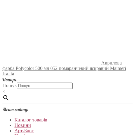
Акрилова
фарба Polycolor 500 мл 052 помаранчевий яскравий Maimeri
Італія
Пошук…
Пошук
×
Меню сайту:
Каталог товарів
Новини
Арт-Блог