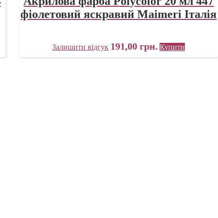
4
Акрилова фарба Polycolor 20 мл 447
фіолетовий яскравий Maimeri Італія
191,00
грн.
Залишити відгук
Купити