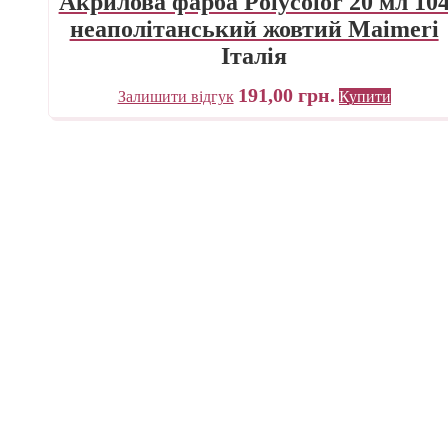
Акрилова фарба Polycolor 20 мл 10
неаполітанський жовтий Maimeri
Італія
191,00
грн.
Залишити відгук
Купити