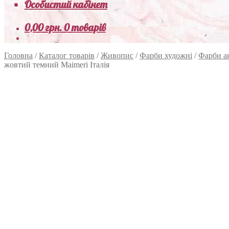
Особистий кабінет
0,00
грн.
0 товарів
Головна
/
Каталог товарів
/
Живопис
/
Фарби художні
/
Фарби а
жовтий темний Maimeri Італія