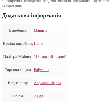
знежирених поверхнях завдяки високій покривний здатності.
середовища.
Додаткова інформація
Виробник
Maimeri
Країна виробник
Італія
Палітра Maimeri
118 жовтий темний
Торгова марка
Polycolor
Вид товару
Акрилова фарба
Об’єм
20 мл