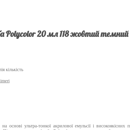
 Polycolor 20 мл 118 жовтий темний
ія кількість
imeri
 на основі ультра-тонкої акрилової емульсії і високоякісних 