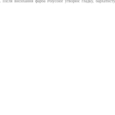
 Після висихання фарба Polycolor утворює гладку, бархатист