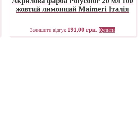
Акрилова фарба Polycolor 20 мл 100
жовтий лимонний Maimeri Італія
191,00
грн.
Залишити відгук
Купити