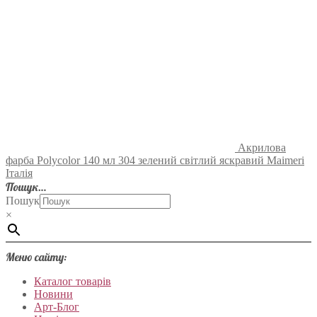
Акрилова
фарба Polycolor 140 мл 304 зелений світлий яскравий Maimeri
Італія
Пошук…
Пошук
×
Меню сайту:
Каталог товарів
Новини
Арт-Блог