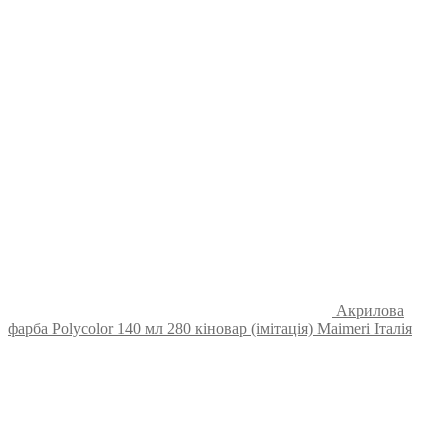
Акрилова
фарба Polycolor 140 мл 280 кіновар (імітація) Maimeri Італія