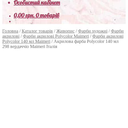
Особистий кабінет
0,00
грн.
0 товарів
Головна
/
Каталог товарів
/
Живопис
/
Фарби художні
/
Фарби
акрилові
/
Фарби акрилові Polycolor Maimeri
/
Фарби акрилові
Polycolor 140 мл Maimeri
/
Акрилова фарба Polycolor 140 мл
298 вердаччіо Maimeri Італія