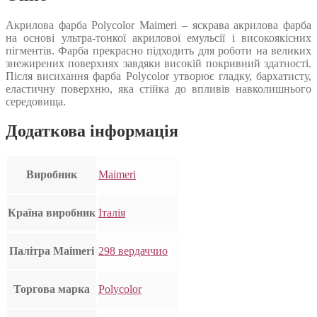
Акрилова фарба Polycolor Maimeri – яскрава акрилова фарба
на основі ультра-тонкої акрилової емульсії і високоякісних
пігментів. Фарба прекрасно підходить для роботи на великих
знежирених поверхнях завдяки високій покривний здатності.
Після висихання фарба Polycolor утворює гладку, бархатисту,
еластичну поверхню, яка стійка до впливів навколишнього
середовища.
Додаткова інформація
Виробник
Maimeri
Країна виробник
Італія
Палітра Maimeri
298 вердаччио
Торгова марка
Polycolor