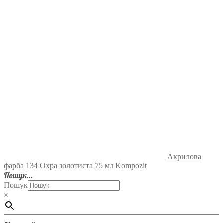
Акрилова
фарба 134 Охра золотиста 75 мл Kompozit
Пошук…
Пошук
×