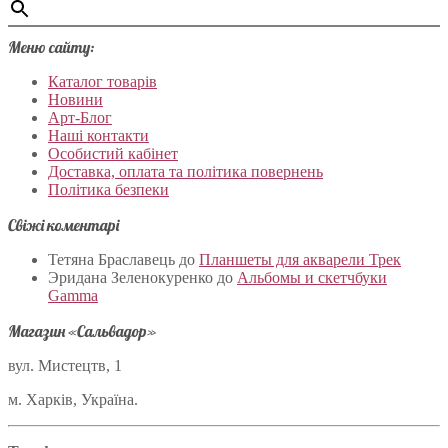
Меню сайту:
Каталог товарів
Новини
Арт-Блог
Наші контакти
Особистий кабінет
Доставка, оплата та політика повернень
Політика безпеки
Свіжі коментарі
Тетяна Браславець
до
Планшеты для акварели Трек
Эридана Зеленокуренко
до
Альбомы и скетчбуки
Gamma
Магазин «Сальвадор»
вул. Мистецтв, 1
м. Харків, Україна.