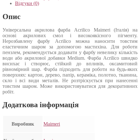
Відгуки (0)
Опис
Універсальна акрилова фарба Acrilico Maimeri (Італія) на
основі акрилових смол і високоякісного пігменту.
Нерозбавлену фарбу Acrilico можна наносити товстим
еластичним шаром за допомогою мастихіна. Для роботи
пензлем, рекомендується додавати у фарбу невелику кількість
води або акрилової добавки Medium. Фарба Acrilico швидко
висихає і створює, стійкий до впливів, оксамитовий
рівномірний шар. Фарба підходить для роботи на будь-яких
поверхнях: картон, дерево, папір, кераміка, полотно, тканина,
скло і всі види металів. Не розтріскується при нанесенні
товстим шаром. Може використовуватися для декоративних
робіт.
Додаткова інформація
Виробник
Maimeri