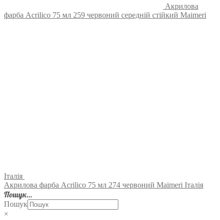
Акрилова
фарба Acrilico 75 мл 259 червоний середній стійкий Maimeri
Італія
Акрилова фарба Acrilico 75 мл 274 червоний Maimeri Італія
Пошук…
Пошук
×