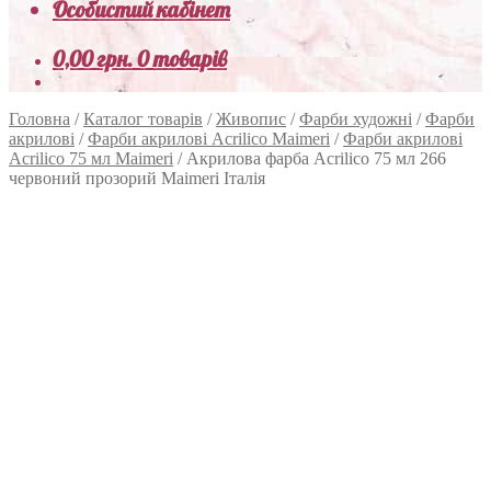
Особистий кабінет
0,00
грн.
0 товарів
Головна
/
Каталог товарів
/
Живопис
/
Фарби художні
/
Фарби
акрилові
/
Фарби акрилові Acrilico Maimeri
/
Фарби акрилові
Acrilico 75 мл Maimeri
/
Акрилова фарба Acrilico 75 мл 266
червоний прозорий Maimeri Італія