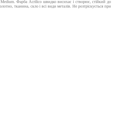
Medium. Фарба Acrilico швидко висихає і створює, стійкий до
лотно, тканина, скло і всі види металів. Не розтріскується при