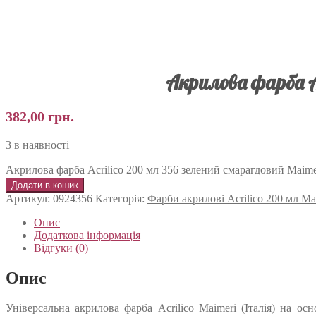
Акрилова фарба A
382,00
грн.
3 в наявності
Акрилова фарба Acrilico 200 мл 356 зелений смарагдовий Maimeri
Додати в кошик
Артикул:
0924356
Категорія:
Фарби акрилові Acrilico 200 мл Ma
Опис
Додаткова інформація
Відгуки (0)
Опис
Універсальна акрилова фарба Acrilico Maimeri (Італія) на о