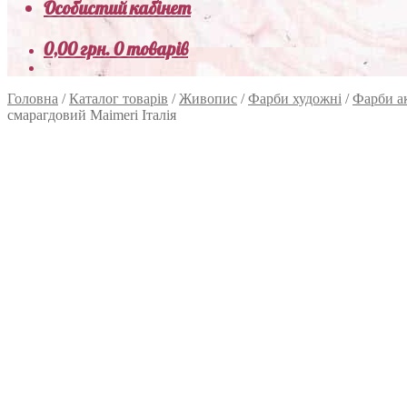
Особистий кабінет
0,00
грн.
0 товарів
Головна
/
Каталог товарів
/
Живопис
/
Фарби художні
/
Фарби а
смарагдовий Maimeri Італія