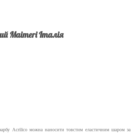
ий Maimeri Італія
у фарбу Acrilico можна наносити товстим еластичним шаром за