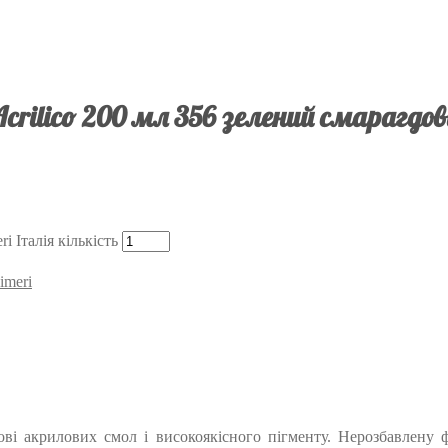
crilico 200 мл 356 зелений смарагдов
 Італія кількість
imeri
снові акрилових смол і високоякісного пігменту. Нерозбавлен