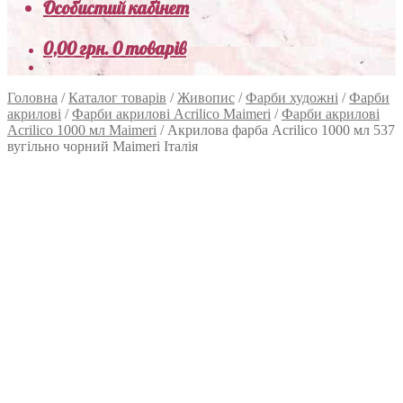
Особистий кабінет
0,00
грн.
0 товарів
Головна
/
Каталог товарів
/
Живопис
/
Фарби художні
/
Фарби
акрилові
/
Фарби акрилові Acrilico Maimeri
/
Фарби акрилові
Acrilico 1000 мл Maimeri
/
Акрилова фарба Acrilico 1000 мл 537
вугільно чорний Maimeri Італія