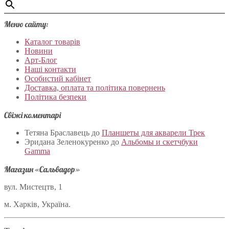
Меню сайту:
Каталог товарів
Новини
Арт-Блог
Наші контакти
Особистий кабінет
Доставка, оплата та політика повернень
Політика безпеки
Свіжі коментарі
Тетяна Браславець
до
Планшеты для акварели Трек
Эридана Зеленокуренко
до
Альбомы и скетчбуки
Gamma
Магазин «Сальвадор»
вул. Мистецтв, 1
м. Харків, Україна.