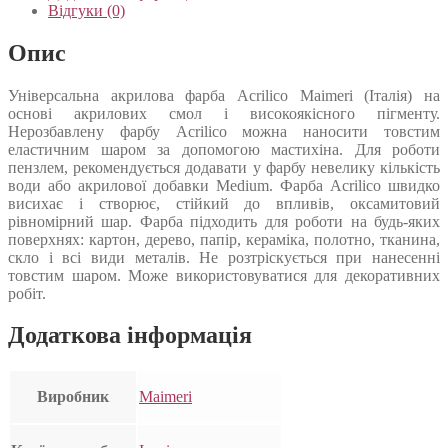
Відгуки (0)
Опис
Універсальна акрилова фарба Acrilico Maimeri (Італія) на
основі акрилових смол і високоякісного пігменту.
Нерозбавлену фарбу Acrilico можна наносити товстим
еластичним шаром за допомогою мастихіна. Для роботи
пензлем, рекомендується додавати у фарбу невелику кількість
води або акрилової добавки Medium. Фарба Acrilico швидко
висихає і створює, стійкий до впливів, оксамитовий
рівномірний шар. Фарба підходить для роботи на будь-яких
поверхнях: картон, дерево, папір, кераміка, полотно, тканина,
скло і всі види металів. Не розтріскується при нанесенні
товстим шаром. Може використовуватися для декоративних
робіт.
Додаткова інформація
Виробник
Maimeri