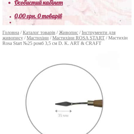
Особистий кабінет
0,00
грн.
0 товарів
Головна
/
Каталог товарів
/
Живопис
/
Інструменти для
живопису
/
Мастихіни
/
Мастихіни ROSA START
/
Мастихін
Rosa Start №25 ромб 3,5 см D. K. ART & CRAFT