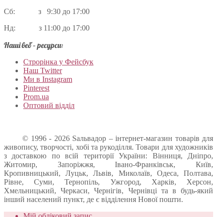
Сб: з 9:30 до 17:00
Нд: з 11:00 до 17:00
Наші веб – ресурси:
Строрінка у Фейсбук
Наш Twitter
Ми в Instagram
Pinterest
Prom.ua
Оптовий відділ
© 1996 - 2026 Sальвадор – інтернет-магазин товарів для
живопису, творчості, хобі та рукоділля. Товари для художників
з доставкою по всій території України: Вінниця, Дніпро,
Житомир, Запоріжжя, Івано-Франківськ, Київ,
Кропивницький, Луцьк, Львів, Миколаїв, Одеса, Полтава,
Рівне, Суми, Тернопіль, Ужгород, Харків, Херсон,
Хмельницький, Черкаси, Чернігів, Чернівці та в будь-який
інший населений пункт, де є відділення Нової пошти.
Мій обліковий запис